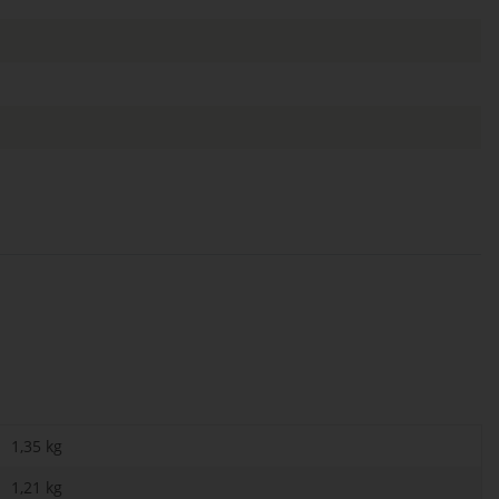
1,35 kg
1,21
kg