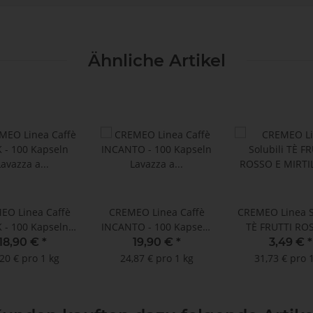
Ähnliche Artikel
EO Linea Caffè
CREMEO Linea Caffè
CREMEO Linea S
 - 100 Kapseln
INCANTO - 100 Kapseln
TÈ FRUTTI RO
za a Modo Mio ®
Lavazza a Modo Mio ®
MIRTILLO / 
18,90 €
*
19,90 €
*
3,49 €
*
kompatibel
kompatibel
FRÜCHTE U
20 € pro 1 kg
24,87 € pro 1 kg
31,73 € pro 
BLAUBEERE -
Teekapseln Dolc
®* kompati