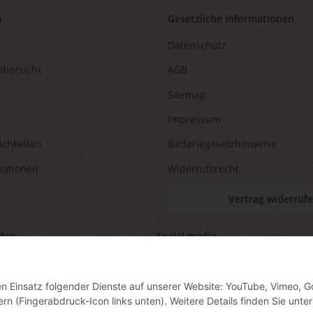
n
Gesetzliche Informationen
Datenschutz
Übersicht
AGB
Sitemap
Impressum
ichkeiten
Batteriegesetzhinweise
mationen
Widerrufsrecht
Vertrag widerruf
den
Social media
den Einsatz folgender Dienste auf unserer Website: YouTube, Vimeo, G
ern (Fingerabdruck-Icon links unten). Weitere Details finden Sie unter