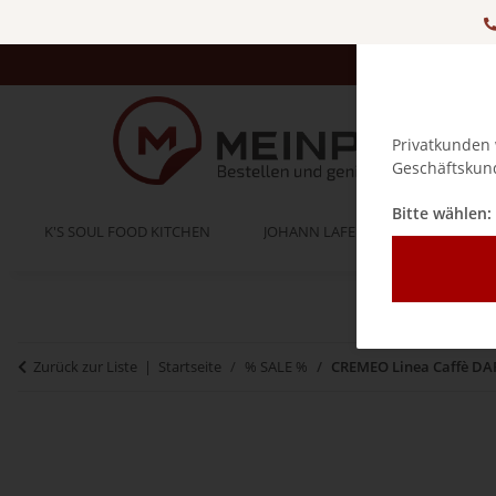
Privatkunden 
Geschäftskund
Bitte wählen:
K'S SOUL FOOD KITCHEN
JOHANN LAFER
BELLA IT
Zurück zur Liste
Startseite
% SALE %
CREMEO Linea Caffè DAR