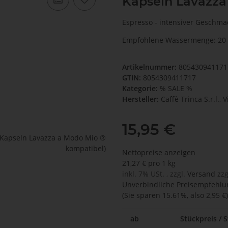
Kapseln Lavazza
Espresso - intensiver Geschma
Empfohlene Wassermenge: 20
Artikelnummer:
80543094117
GTIN:
8054309411717
Kategorie:
% SALE %
Hersteller:
Caffè Trinca S.r.l.,
15,95 €
Nettopreise anzeigen
21,27 € pro 1 kg
inkl. 7% USt. , zzgl.
Versand
zzg
Unverbindliche Preisempfehlun
(Sie sparen
15.61%
, also
2,95 €
)
ab
Stückpreis / S