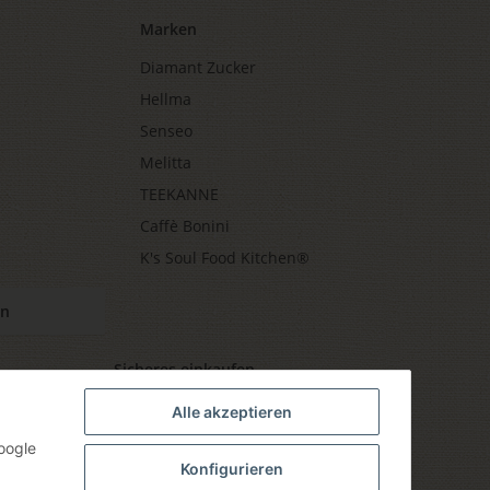
Marken
Diamant Zucker
Hellma
Senseo
Melitta
TEEKANNE
Caffè Bonini
K's Soul Food Kitchen®
en
Sicheres einkaufen
Alle akzeptieren
oogle
Konfigurieren