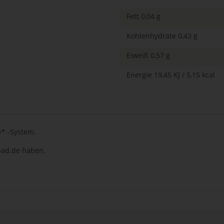
Fett 0,04 g
Kohlenhydrate 0,43 g
Eiweiß 0,57 g
Energie 19,45 KJ / 5,15 kcal
®* -System.
npad.de haben.