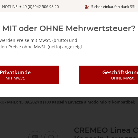
HOTLINE: + 49 (0)5042 506 98 20
Sicher einkaufen dank SSL
Netto
MIT oder OHNE Mehrwertsteuer?
werden Preise mit MwSt. (brutto) und
en Preise ohne MwSt. (netto) angezeigt.
ALIA - FEINKOSTARTIKEL
CAFFÈ MAJESTIC / DICAF
KAFFEE
Privatkunde
Geschäftskun
MIT MwSt.
OHNE MwSt.
K - MHD: 15.09.2024 !! (100 Kapseln Lavazza a Modo Mio ® kompatibel)
CREMEO Linea Ca