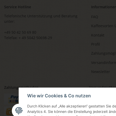
Service Hotline
Informatione
Telefonische Unterstützung und Beratung
FAQ
unter:
Kaffeesorten 
+49 50 42 50 69 80
Kontakt
Telefax: + 49 5042 50698-29
Profil
Zahlungsmögl
Versandinfor
Newsletter
Zahlungsmethoden
Versandmetho
Wie wir Cookies & Co nutzen
Durch Klicken auf „Alle akzeptieren“ gestatten Sie 
Analytics 4. Sie können die Einstellung jederzeit änd