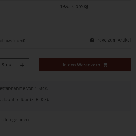
19,93 € pro kg
Frage zum Artikel
nd abweichend)
Stck
In den Warenkorb
destabnahme von 1 Stck.
ckzahl teilbar (z. B. 0,5).
den geladen ...