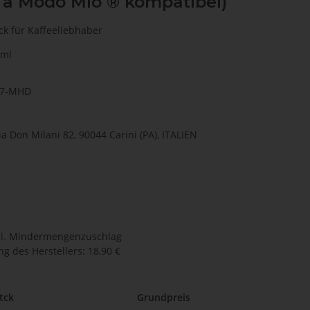
 a Modo Mio ® kompatibel)
ck für Kaffeeliebhaber
 ml
17-MHD
 Via Don Milani 82, 90044 Carini (PA), ITALIEN
l.
Mindermengenzuschlag
g des Herstellers
:
18,90 €
tck
Grundpreis