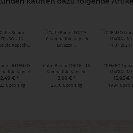
unden kauften dazu folgende Artike
Bonini INTENSO -
Caffè Bonini FORTE - 16
CREMEO Linea 
patible Kapseln
Kompatible Kapseln
MAGIA - MH
a A Modo Mio ®*
Lavazza A Modo Mio ®*
11.07.2024 !!!
2,49 €
*
2,99 €
*
15,95 €
D: 27.07.2022
- MHD: 21.10.2023
Kapseln Lava
23 € pro 1 kg
26,70 € pro 1 kg
19,94 € pro 
Modo Mio
kompatibe