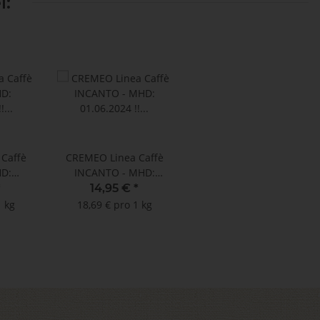
l:
Caffè
CREMEO Linea Caffè
D:
INCANTO - MHD:
 (100
01.06.2024 !! (100
*
14,95 €
*
zza a
Kapseln Lavazza a
1 kg
18,69 € pro 1 kg
 ®
Modo Mio ®
l)
kompatibel)