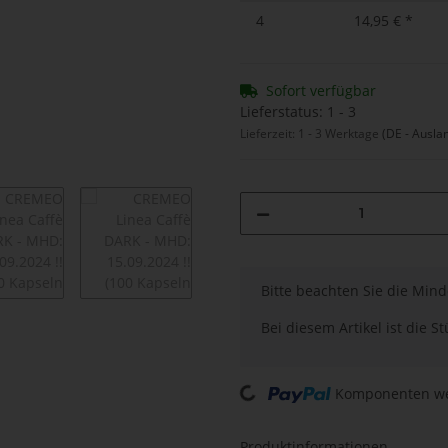
4
14,95 €
*
Sofort verfügbar
Lieferstatus: 1 - 3
Lieferzeit:
1 - 3 Werktage
(DE - Ausla
x
Bitte beachten Sie die Min
Bei diesem Artikel ist die Stü
Komponenten wer
Loading...
Produktinformationen