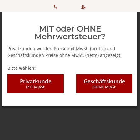
HOTLINE:
Sicher
MIT oder OHNE
+ 49
einkaufen
Mehrwertsteuer?
(0)5042
dank
Privatkunden werden Preise mit MwSt. (brutto) und
Geschäftskunden Preise ohne MwSt. (netto) angezeigt.
506 98
SSL
Zurück zur Liste
Lavazza a Modo Mio ®* - Kompatibel
Bitte wählen:
20
Privatkunde
Geschäftskunde
MIT MwSt.
OHNE MwSt.