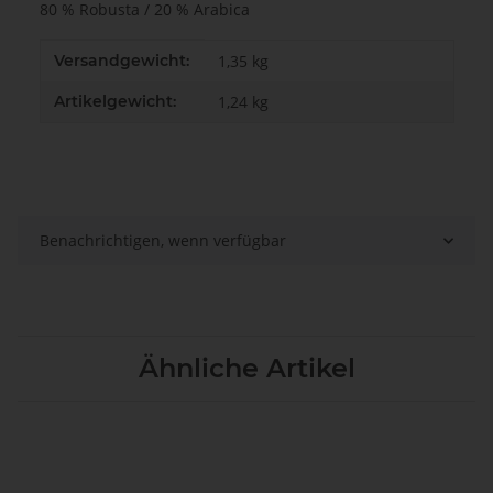
80 % Robusta / 20 % Arabica
Produkteigenschaft
Wert
Versandgewicht:
1,35 kg
Artikelgewicht:
1,24
kg
Benachrichtigen, wenn verfügbar
Ähnliche Artikel