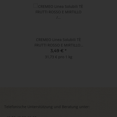
CREMEO Linea Solubili TÈ
FRUTTI ROSSO E MIRTILLO /
ROTE FRÜCHTE UND
3,49 €
*
BLAUBEERE - 10 Teekapseln
31,73 € pro 1 kg
Dolce Gusto ®* kompatibel
Telefonische Unterstützung und Beratung unter: