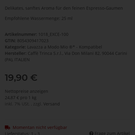
Delikates, sanftes Aroma für den feinen Espresso-Gaumen
Empfohlene Wassermenge: 25 ml
Artikelnummer:
1018_EXCE-100
GTIN:
8054309417023
Kategorie:
Lavazza a Modo Mio ®* - Kompatibel
Hersteller:
Caffè Trinca S.r.l., Via Don Milani 82, 90044 Carini
(PA), ITALIEN
19,90 €
Nettopreise anzeigen
24,87 € pro 1 kg
inkl. 7% USt. , zzgl.
Versand
Momentan nicht verfügbar
Frage zum Artikel
Lieferstatus: 1 - 3