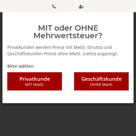
HOTLINE:
Sicher
MIT oder OHNE
+ 49
einkaufen
Mehrwertsteuer?
(0)5042
dank
Privatkunden werden Preise mit MwSt. (brutto) und
Geschäftskunden Preise ohne MwSt. (netto) angezeigt.
506 98
SSL
Zurück zur Liste
Melitta ®
Bitte wählen:
20
Privatkunde
Geschäftskunde
MIT MwSt.
OHNE MwSt.