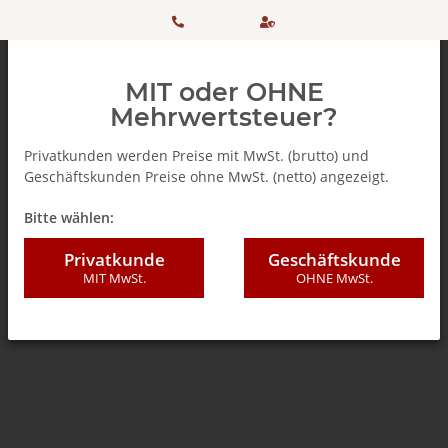
HOTLINE:
Sicher
MIT oder OHNE
+ 49
einkaufen
Mehrwertsteuer?
(0)5042
dank
Privatkunden werden Preise mit MwSt. (brutto) und
Geschäftskunden Preise ohne MwSt. (netto) angezeigt.
506 98
SSL
Zurück zur Liste
Melitta ®
Bitte wählen:
20
Privatkunde
Geschäftskunde
MIT MwSt.
OHNE MwSt.