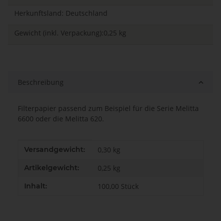
Herkunftsland: Deutschland
Gewicht (inkl. Verpackung):0,25 kg
Beschreibung
Filterpapier passend zum Beispiel für die Serie Melitta
6600 oder die Melitta 620.
Produkteigenschaft
Wert
Versandgewicht:
0,30 kg
Artikelgewicht:
0,25
kg
Inhalt:
100,00 Stück