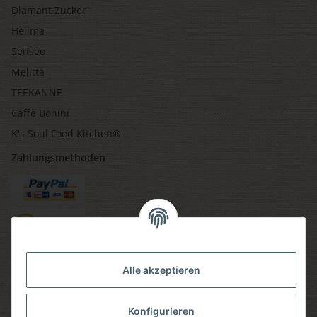
Diamant Zucker
Hellma
Senseo
Melitta
TEEKANNE
Caffè Bonini
K's Soul Food Kitchen®
Zahlungsmethoden
Versandmethoden
Alle akzeptieren
Konfigurieren