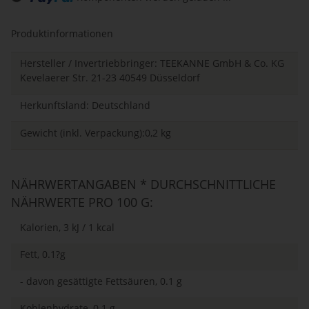
ing...
Produktinformationen
Hersteller / Invertriebbringer: TEEKANNE GmbH & Co. KG
Kevelaerer Str. 21-23 40549 Düsseldorf
Herkunftsland: Deutschland
Gewicht (inkl. Verpackung):0,2 kg
NÄHRWERTANGABEN * DURCHSCHNITTLICHE
NÄHRWERTE PRO 100 G:
Kalorien, 3 kJ / 1 kcal
Fett, 0.1?g
- davon gesättigte Fettsäuren, 0.1 g
Kohlenhydrate, 0.1 g