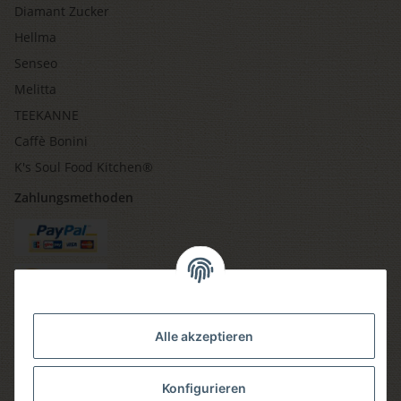
Diamant Zucker
Hellma
Senseo
Melitta
TEEKANNE
Caffè Bonini
K's Soul Food Kitchen®
Zahlungsmethoden
Versandmethoden
Alle akzeptieren
Konfigurieren
Social media