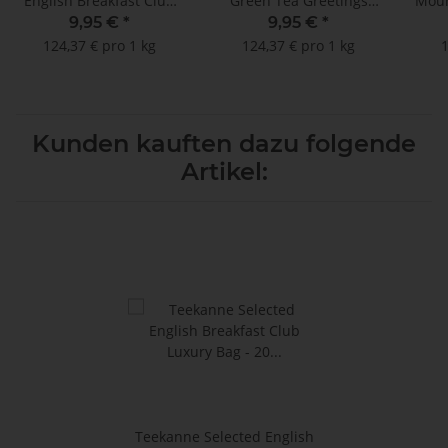
English Breakfast Club
Green Tea Greetings
Moun
Luxury Bag - 20
Luxury Bag - 20
9,95 €
*
9,95 €
*
Kannenportionen à 4 g
Kannenportionen à 4 g
Kan
124,37 € pro 1 kg
124,37 € pro 1 kg
1
Kunden kauften dazu folgende
Artikel:
Teekanne Selected English