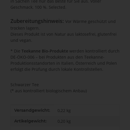
in Sachen Tee nur das Beste für Sie aus. Voller
Geschmack. 100 %. Selected.
Zubereitungshinweis:
Vor Wärme geschützt und
trocken lagern.
Dieses Produkt ist von Natur aus laktosefrei, glutenfrei
und vegan.
* Die
Teekanne Bio-Produkte
werden kontrolliert durch
DE-ÖKO-006 – bei Produkten aus den Teekanne-
Produktionsstandorten in Italien, Österreich und Polen
erfolgt die Prüfung durch lokale Kontrollstellen.
Schwarzer Tee
(* aus kontrolliert biologischem Anbau)
Produkteigenschaft
Wert
Versandgewicht:
0,22 kg
Artikelgewicht:
0,20
kg