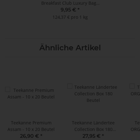
Breakfast Club Luxury Bag -
20 Kannenportionen à 4 g
9,95 €
*
124,37 € pro 1 kg
Ähnliche Artikel
Teekanne Premium
Teekanne Ländertee
Te
Assam - 10 x 20 Beutel
Collection Box 180
ORG
Beutel
26,90 €
*
27,95 €
*