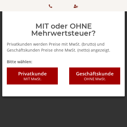
HOTLINE:
Sicher
MIT oder OHNE
+ 49
einkaufen
Mehrwertsteuer?
(0)5042
dank
Privatkunden werden Preise mit MwSt. (brutto) und
Geschäftskunden Preise ohne MwSt. (netto) angezeigt.
506 98
SSL
Zurück zur Liste
Teebeutel
Bitte wählen:
20
Privatkunde
Geschäftskunde
MIT MwSt.
OHNE MwSt.