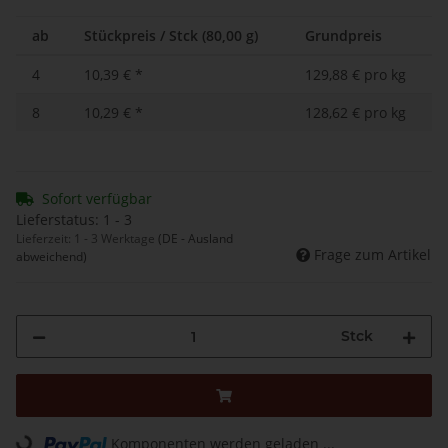
ab
Stückpreis / Stck (80,00 g)
Grundpreis
4
10,39 €
*
129,88 € pro kg
8
10,29 €
*
128,62 € pro kg
Sofort verfügbar
Lieferstatus: 1 - 3
Lieferzeit:
1 - 3 Werktage
(DE - Ausland
Frage zum Artikel
abweichend)
Stck
Komponenten werden geladen ...