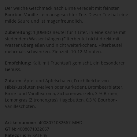
Der weiche Geschmack nach Birne veredelt mit feinster
Bourbon-Vanille - ein ausgesuchter Tee. Dieser Tee hat eine
milde Säure und ist magenfreundlich.
Zubereitung:
1 JUMBO-Beutel für 1 Liter, in eine Kanne mit
siedendem Wasser hängen (Filterbeutel nicht direkt mit
Wasser übergießen und nicht weiterkochen). Filterbeutel
mehrmals schwenken. Ziehzeit: 10-12 Minuten.
Empfehlung:
Kalt, mit Fruchtsaft gemischt, ein besonderer
Genuss.
Zutaten:
Äpfel und Apfelschalen, Fruchtkelche von
Hibiskusblüten (Malven oder Karkaden), Brombeerblätter,
Birne- und Vanillearoma, Zichorienwurzeln, 3 % Birnen,
Lemongras (Zitronengras), Hagebutten, 0,3 % Bourbon-
Vanilleschoten.
Artikelnummer:
4008071032667-MHD
GTIN:
4008071032667
Kategorie:
% SALE %