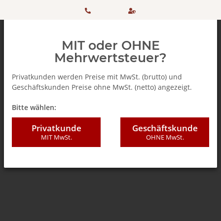
HOTLINE:
Sicher
MIT oder OHNE
+ 49
einkaufen
Mehrwertsteuer?
(0)5042
dank
Privatkunden werden Preise mit MwSt. (brutto) und
Geschäftskunden Preise ohne MwSt. (netto) angezeigt.
506 98
SSL
Zurück zur Liste
% SALE %
Bitte wählen:
20
Privatkunde
Geschäftskunde
MIT MwSt.
OHNE MwSt.