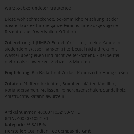
Würzig-abgerundeter Kräutertee
Diese wohlschmeckende, bekömmliche Mischung ist der
ideale Haustee für die ganze Familie. Eine ausgewogene
Rezeptur aus 9 wertvollen Kräutern.
Zubereitung:
1 JUMBO-Beutel für 1 Liter, in eine Kanne mit
siedendem Wasser hängen (Filterbeutel nicht direkt mit
Wasser übergießen und nicht weiterkochen). Filterbeutel
mehrmals schwenken. Ziehzeit: 8 Minuten.
Empfehlung:
Bei Bedarf mit Zucker, Kandis oder Honig süßen.
Zutaten:
Pfefferminzblätter, Brombeerblätter, Kamillen,
Koriandersamen, Melissen, Pomeranzenschalen, Sandelholz,
Anisfrüchte, Ratanhiawurzeln.
Artikelnummer:
4008071032193-MHD
GTIN:
4008071032193
Kategorie:
% SALE %
Hersteller:
Ost Indien Tee Compagnie GmbH