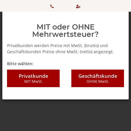
HOTLINE:
Sicher
MIT oder OHNE
+ 49
einkaufen
Mehrwertsteuer?
(0)5042
dank
Privatkunden werden Preise mit MwSt. (brutto) und
Geschäftskunden Preise ohne MwSt. (netto) angezeigt.
506 98
SSL
Zurück zur Liste
% SALE %
Bitte wählen:
20
Privatkunde
Geschäftskunde
MIT MwSt.
OHNE MwSt.