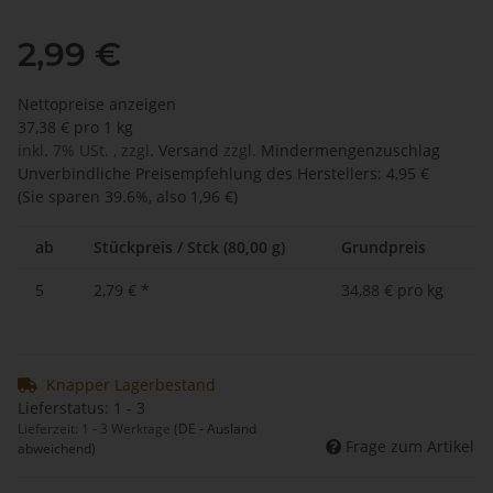
2,99 €
Nettopreise anzeigen
37,38 € pro 1 kg
inkl. 7% USt. , zzgl.
Versand
zzgl.
Mindermengenzuschlag
Unverbindliche Preisempfehlung des Herstellers
:
4,95 €
(Sie sparen
39.6%
, also
1,96 €
)
ab
Stückpreis / Stck (80,00 g)
Grundpreis
5
2,79 €
*
34,88 € pro kg
Knapper Lagerbestand
Lieferstatus: 1 - 3
Lieferzeit:
1 - 3 Werktage
(DE - Ausland
Frage zum Artikel
abweichend)