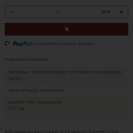
Stck
ing...
Komponenten werden geladen ...
Produktinformationen
Hersteller / Invertriebbringer: Ost Indien Tee Compagnie
GmbH
Herkunftsland: Deutschland
Gewicht (inkl. Verpackung):
0,111 kg
NÄHRWERTANGABEN * DURCHSCHNITTLICHE