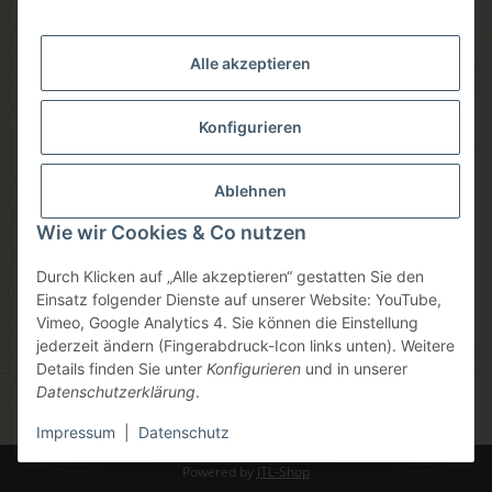
Versandmethoden
Alle akzeptieren
Konfigurieren
Social media
Ablehnen
Wie wir Cookies & Co nutzen
Durch Klicken auf „Alle akzeptieren“ gestatten Sie den
Sicheres einkaufen
Einsatz folgender Dienste auf unserer Website: YouTube,
Vimeo, Google Analytics 4. Sie können die Einstellung
jederzeit ändern (Fingerabdruck-Icon links unten). Weitere
Details finden Sie unter
Konfigurieren
und in unserer
Datenschutzerklärung
.
* Alle Preise inkl. gesetzlicher USt., zzgl.
Versand
, zzgl.
Mindermengenzuschlag
Impressum
|
Datenschutz
Powered by
JTL-Shop