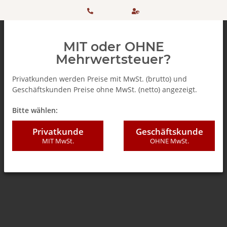
HOTLINE:
Sicher
MIT oder OHNE
+ 49
einkaufen
Mehrwertsteuer?
(0)5042
dank
Privatkunden werden Preise mit MwSt. (brutto) und
Geschäftskunden Preise ohne MwSt. (netto) angezeigt.
506 98
SSL
Zurück zur Liste
Gastronomie / Konferenz (Professional)
Bitte wählen:
20
Privatkunde
Geschäftskunde
MIT MwSt.
OHNE MwSt.