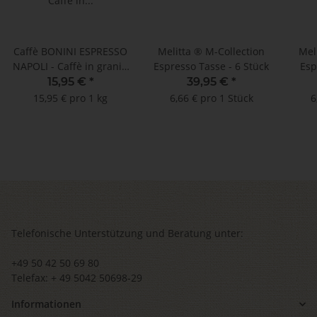
Caffè BONINI ESPRESSO
Melitta ® M-Collection
Mel
NAPOLI - Caffè in grani /
Espresso Tasse - 6 Stück
Esp
Kaffeebohnen - 1000 g
15,95 €
*
39,95 €
*
15,95 € pro 1 kg
6,66 € pro 1 Stück
6
Telefonische Unterstützung und Beratung unter:
+49 50 42 50 69 80
Telefax: + 49 5042 50698-29
Informationen