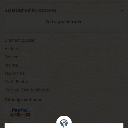
Gesetzliche Informationen
Vertrag widerrufen
Diamant Zucker
Hellma
Senseo
Melitta
TEEKANNE
Caffè Bonini
K's Soul Food Kitchen®
Zahlungsmethoden