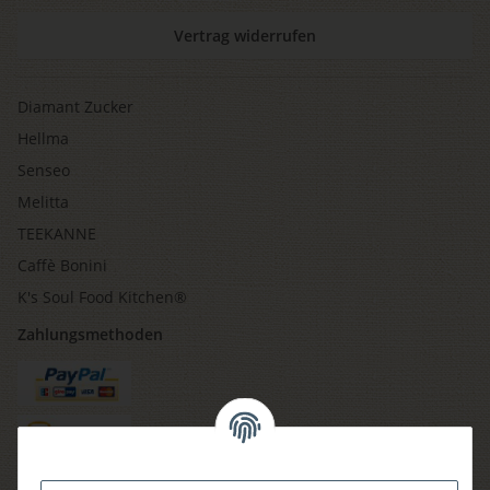
Vertrag widerrufen
Diamant Zucker
Hellma
Senseo
Melitta
TEEKANNE
Caffè Bonini
K's Soul Food Kitchen®
Zahlungsmethoden
Versandmethoden