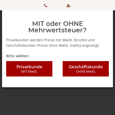
HOTLINE:
Sicher
MIT oder OHNE
+ 49
einkaufen
Mehrwertsteuer?
(0)5042
dank
Privatkunden werden Preise mit MwSt. (brutto) und
Geschäftskunden Preise ohne MwSt. (netto) angezeigt.
506 98
SSL
Zurück zur Liste
Melitta ®
Bitte wählen:
20
Privatkunde
Geschäftskunde
MIT MwSt.
OHNE MwSt.