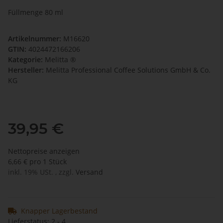
Füllmenge 80 ml
Artikelnummer:
M16620
GTIN:
4024472166206
Kategorie:
Melitta ®
Hersteller:
Melitta Professional Coffee Solutions GmbH & Co.
KG
39,95 €
Nettopreise anzeigen
6,66 € pro 1 Stück
inkl. 19% USt. , zzgl.
Versand
Knapper Lagerbestand
Lieferstatus: 2 - 4