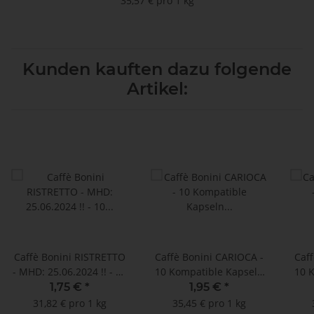
35,57 € pro 1 kg
Kunden kauften dazu folgende
Artikel:
Caffè Bonini RISTRETTO
Caffè Bonini CARIOCA -
Caff
- MHD: 25.06.2024 !! - 10
10 Kompatible Kapseln
10 
Kompatible Kapseln
Nespresso ®*
1,75 €
*
1,95 €
*
Nespresso ®*
31,82 € pro 1 kg
35,45 € pro 1 kg