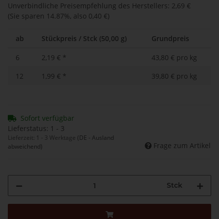
Unverbindliche Preisempfehlung des Herstellers
:
2,69 €
(Sie sparen
14.87%
, also
0,40 €
)
ab
Stückpreis / Stck (50,00 g)
Grundpreis
6
2,19 €
*
43,80 € pro kg
12
1,99 €
*
39,80 € pro kg
Sofort verfügbar
Lieferstatus: 1 - 3
Lieferzeit:
1 - 3 Werktage
(DE - Ausland
Frage zum Artikel
abweichend)
Stck