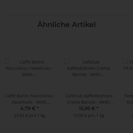
Ähnliche Artikel
Caffè Bonini Nocciolino /
Caféclub Kaffeebohnen
Teek
Haselnuss - MHD:
Crema Barista - MHD:
Krä
31.12.2025 !! (16 Kapseln
16.12.2025 (1 kg)
Zink
4,79 €
*
15,95 €
*
Dolce Gusto®*-
23,03 € pro 1 kg
15,95 € pro 1 kg
kompatibel)