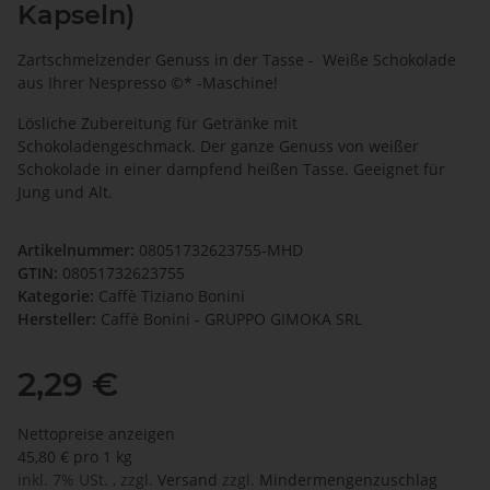
Kapseln)
Zartschmelzender Genuss in der Tasse - Weiße Schokolade
aus Ihrer Nespresso ©* -Maschine!
Lösliche Zubereitung für Getränke mit
Schokoladengeschmack. Der ganze Genuss von weißer
Schokolade in einer dampfend heißen Tasse. Geeignet für
Jung und Alt.
Artikelnummer:
08051732623755-MHD
GTIN:
08051732623755
Kategorie:
Caffè Tiziano Bonini
Hersteller:
Caffè Bonini - GRUPPO GIMOKA SRL
2,29 €
Nettopreise anzeigen
45,80 € pro 1 kg
inkl. 7% USt. , zzgl.
Versand
zzgl.
Mindermengenzuschlag