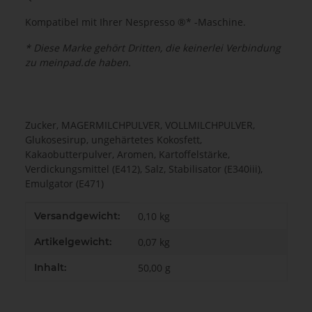
Kompatibel mit Ihrer Nespresso ®* -Maschine.
* Diese Marke gehört Dritten, die keinerlei Verbindung
zu meinpad.de haben.
Zucker, MAGERMILCHPULVER, VOLLMILCHPULVER,
Glukosesirup, ungehärtetes Kokosfett,
Kakaobutterpulver, Aromen, Kartoffelstärke,
Verdickungsmittel (E412), Salz, Stabilisator (E340iii),
Emulgator (E471)
Produkteigenschaft
Wert
Versandgewicht:
0,10 kg
Artikelgewicht:
0,07
kg
Inhalt:
50,00 g