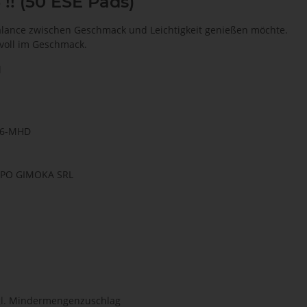
!! (50 ESE Pads)
 Balance zwischen Geschmack und Leichtigkeit genießen möchte.
 voll im Geschmack.
l
56-MHD
UPPO GIMOKA SRL
l.
Mindermengenzuschlag