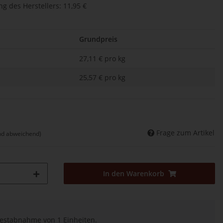
g des Herstellers
:
11,95 €
Grundpreis
27,11 € pro kg
25,57 € pro kg
Frage zum Artikel
nd abweichend)
In den Warenkorb
destabnahme von 1 Einheiten.