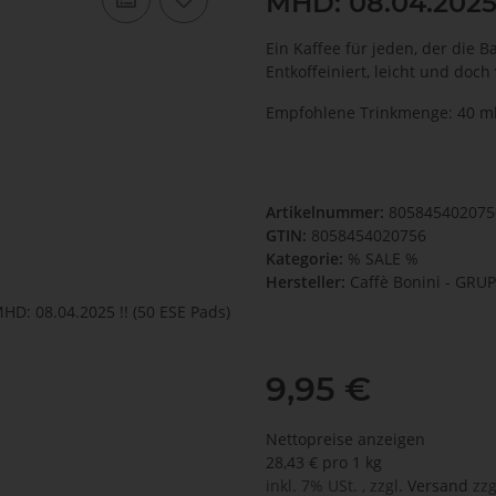
MHD: 08.04.2025 
Ein Kaffee für jeden, der die
Entkoffeiniert, leicht und doch
Empfohlene Trinkmenge: 40 m
Artikelnummer:
80584540207
GTIN:
8058454020756
Kategorie:
% SALE %
Hersteller:
Caffè Bonini - GR
9,95 €
Nettopreise anzeigen
28,43 € pro 1 kg
inkl. 7% USt. , zzgl.
Versand
zzg