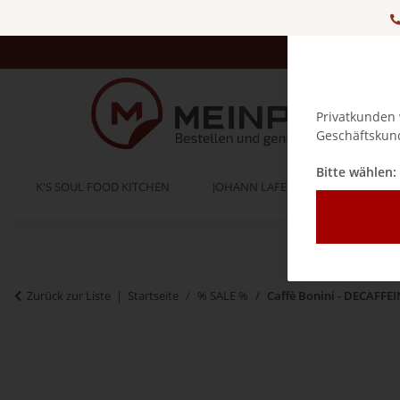
Privatkunden 
Geschäftskund
Bitte wählen:
K'S SOUL FOOD KITCHEN
JOHANN LAFER
BELLA IT
Zurück zur Liste
Startseite
% SALE %
Caffè Bonini - DECAFFEIN