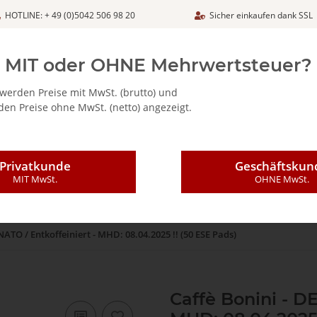
HOTLINE: + 49 (0)5042 506 98 20
Sicher einkaufen dank SSL
Netto
MIT oder OHNE Mehrwertsteuer?
werden Preise mit MwSt. (brutto) und
en Preise ohne MwSt. (netto) angezeigt.
ALIA - FEINKOSTARTIKEL
CAFFÈ MAJESTIC / DICAF
KAFFEE
Privatkunde
Geschäftskun
MIT MwSt.
OHNE MwSt.
ATO / Entkoffeiniert - MHD: 08.04.2025 !! (50 ESE Pads)
Caffè Bonini - D