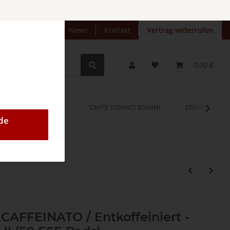
preise anzeigen
News
Kontakt
Vertrag widerrufen
0,00 €
OPINUM
CAFFÈ TIZIANO BONINI
CREMEO
de
ECAFFEINATO / Entkoffeiniert -