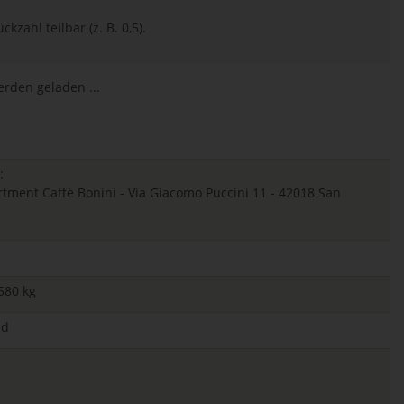
ckzahl teilbar (z. B. 0,5).
den geladen ...
:
ent Caffè Bonini - Via Giacomo Puccini 11 - 42018 San
580 kg
ld