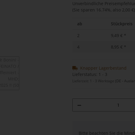
Unverbindliche Preisempfehlun
(Sie sparen
16.74%
, also
2,00 €
)
ab
Stückpreis
2
9,49 €
*
4
8,95 €
*
Knapper Lagerbestand
Lieferstatus: 1 - 3
Lieferzeit:
1 - 3 Werktage
(DE - Ausla
x
Bitte beachten Sie die Min