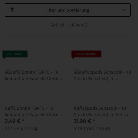
Filter und Sortierung
Artikel 1 - 6 von 6
AUF LAGER
AUSVERKAUFT
Caffè Bonini FORTE - 16
Kaffeepads Senseo® - 10
kompatible Kapseln Dolce
Stück (Päckchen) im Set zur
Gusto® - MHD: 23.01.2024
Auswahl
3,49 €
*
31,90 €
*
!!!
31,16 € pro 1 kg
3,19 € pro 1 Stück