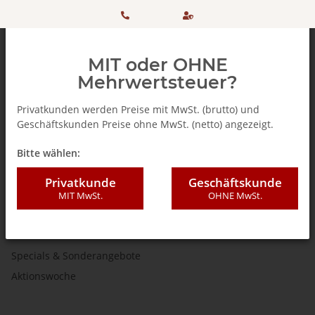
HOTLINE:
Sicher
MIT oder OHNE
+ 49
einkaufen
Mehrwertsteuer?
(0)5042
dank
Privatkunden werden Preise mit MwSt. (brutto) und
Geschäftskunden Preise ohne MwSt. (netto) angezeigt.
506 98
SSL
Startseite
Bitte wählen:
20
Home
Privatkunde
Geschäftskunde
MIT MwSt.
OHNE MwSt.
Topseller
Neuheiten
Specials & Sonderangebote
Aktionswoche