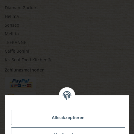
Diamant Zucker
Hellma
Senseo
Melitta
TEEKANNE
Caffè Bonini
K's Soul Food Kitchen®
Zahlungsmethoden
Versandmethoden
Alle akzeptieren