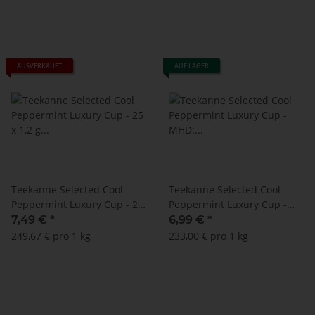
AUSVERKAUFT
AUF LAGER
Teekanne Selected Cool
Teekanne Selected Cool
Peppermint Luxury Cup - 25
Peppermint Luxury Cup -
x 1,2 g (neue
MHD: 30.11.2024 !! (25 x 1,2
7,49 €
*
6,99 €
*
Verpackungsgröße)
g)
249,67 € pro 1 kg
233,00 € pro 1 kg