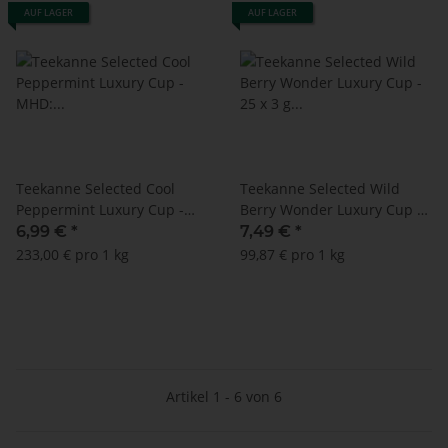
AUF LAGER
AUF LAGER
Teekanne Selected Cool
Teekanne Selected Wild
Peppermint Luxury Cup -
Berry Wonder Luxury Cup -
MHD: 31.05.2024 !! (25 x 1,2
25 x 3 g - NEUE
6,99 €
*
7,49 €
*
g)
VERPACKUNGSGRÖßE!!!
233,00 € pro 1 kg
99,87 € pro 1 kg
Artikel 1 - 6 von 6