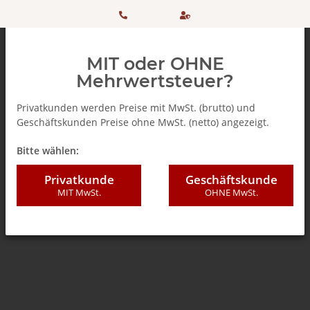
HOTLINE:
Sicher
MIT oder OHNE
+ 49
einkaufen
Mehrwertsteuer?
(0)5042
dank
Privatkunden werden Preise mit MwSt. (brutto) und
Geschäftskunden Preise ohne MwSt. (netto) angezeigt.
506 98
SSL
Zurück zur Liste
Home
Bitte wählen:
20
Privatkunde
Geschäftskunde
MIT MwSt.
OHNE MwSt.