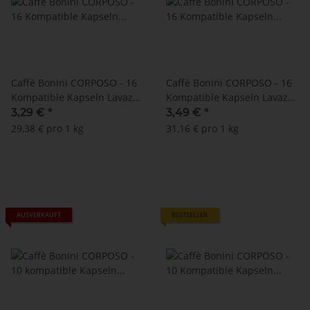
Caffè Bonini CORPOSO - 16
Caffè Bonini CORPOSO - 16
Kompatible Kapseln Lavazza
Kompatible Kapseln Lavazza
A Modo Mio ®* - MHD:
A Modo Mio ®* - MHD:
3,29 €
*
3,49 €
*
18.10.2023
25.05.2025
29,38 € pro 1 kg
31,16 € pro 1 kg
AUSVERKAUFT
BESTSELLER