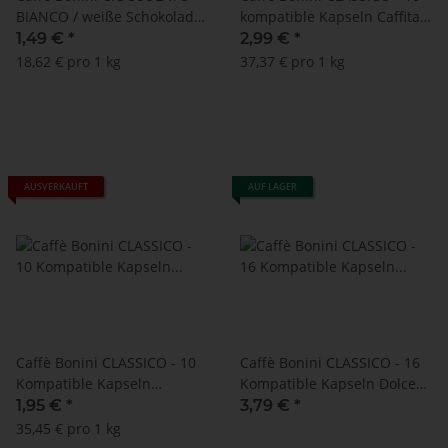
BIANCO / weiße Schokolade
kompatible Kapseln Caffitaly
- MHD: 31.07.2022 !!! - 10
®* K-Fee ®* Tchibo ®* **
1,49 €
*
2,99 €
*
kompatible Kapseln Lavazza
18,62 € pro 1 kg
37,37 € pro 1 kg
A Modo Mio ®*
AUSVERKAUFT
AUF LAGER
Caffè Bonini CLASSICO - 10
Caffè Bonini CLASSICO - 16
Kompatible Kapseln
Kompatible Kapseln Dolce
Nespresso ®*
Gusto®*
1,95 €
*
3,79 €
*
35,45 € pro 1 kg