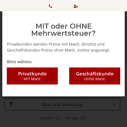
HOTLINE:
Sicher
MIT oder OHNE
+ 49
einkaufen
Mehrwertsteuer?
(0)5042
dank
Privatkunden werden Preise mit MwSt. (brutto) und
Geschäftskunden Preise ohne MwSt. (netto) angezeigt.
506 98
SSL
Startseite
Bitte wählen:
20
Caffè Bonini - GRUPPO GIMOKA
Privatkunde
Geschäftskunde
MIT MwSt.
OHNE MwSt.
SRL
Filter und Sortierung
Artikel 161 - 180 von 257