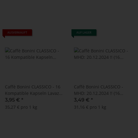
AUSVERKAUFT
AUF LAGER
Caffè Bonini CLASSICO - 16
Caffè Bonini CLASSICO -
Kompatible Kapseln Lavazza
MHD: 20.12.2024 !! (16
A Modo Mio ®*
Kompatible Kapseln Lavazza
3,95 €
*
3,49 €
*
A Modo Mio ®*)
35,27 € pro 1 kg
31,16 € pro 1 kg