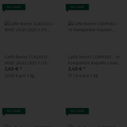
AUF LAGER
AUF LAGER
Caffè Bonini CLASSICO -
Caffè Bonini CORPOSO - 16
MHD: 24.03.2025 !! (16
Kompatible Kapseln Lavazza
Kompatible Kapseln Lavazza
A Modo Mio ®* - MHD:
3,69 €
*
3,49 €
*
A Modo Mio ®*)
15.06.2024
32,95 € pro 1 kg
31,16 € pro 1 kg
AUF LAGER
AUF LAGER