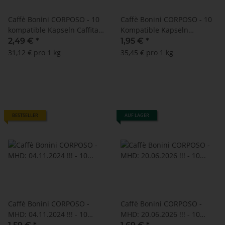
Caffè Bonini CORPOSO - 10
Caffè Bonini CORPOSO - 10
kompatible Kapseln Caffitaly
Kompatible Kapseln
®* K-Fee ®* Tchibo ®*
Nespresso ®*
2,49 €
*
1,95 €
*
31,12 € pro 1 kg
35,45 € pro 1 kg
BESTSELLER
AUF LAGER
Caffè Bonini CORPOSO -
Caffè Bonini CORPOSO -
MHD: 04.11.2024 !!! - 10
MHD: 20.06.2026 !!! - 10
Kompatible Kapseln
Kompatible Kapseln