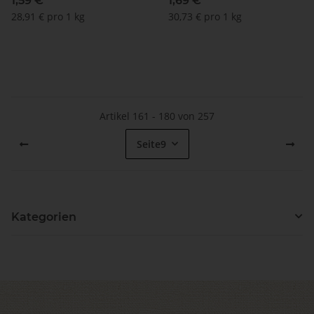
1,59 €
*
1,69 €
*
Nespresso ®*
Nespresso ®*
28,91 € pro 1 kg
30,73 € pro 1 kg
Artikel 161 - 180 von 257
Seite
9
Kategorien