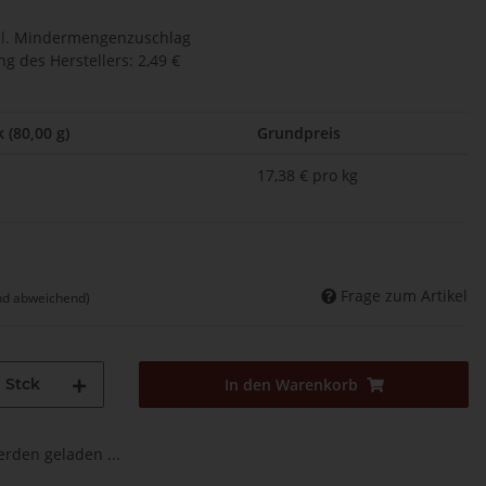
l.
Mindermengenzuschlag
g des Herstellers
:
2,49 €
 (80,00 g)
Grundpreis
17,38 € pro kg
Frage zum Artikel
nd abweichend)
Stck
In den Warenkorb
den geladen ...