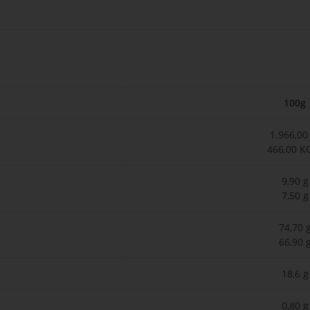
100g
1.966,00
466,00 K
9,90 g
7,50 g
74,70 
66,90 
18,6 g
0,80 g