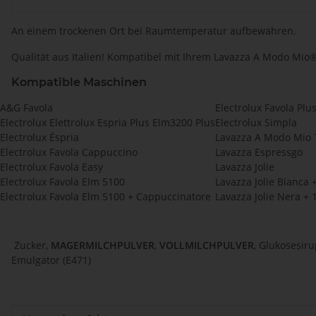
An einem trockenen Ort bei Raumtemperatur aufbewahren.
Qualität aus Italien! Kompatibel mit Ihrem Lavazza A Modo Mio
Kompatible Maschinen
A&G Favola
Electrolux Favola Plu
Electrolux Elettrolux Espria Plus Elm3200 Plus
Electrolux Simpla
Electrolux Éspria
Lavazza A Modo Mio T
Electrolux Favola Cappuccino
Lavazza Espressgo
Electrolux Favola Easy
Lavazza Jolie
Electrolux Favola Elm 5100
Lavazza Jolie Bianca 
Electrolux Favola Elm 5100 + Cappuccinatore
Lavazza Jolie Nera + 
Zucker,
MAGERMILCHPULVER
,
VOLLMILCHPULVER
, Glukosesiru
Emulgator (E471)