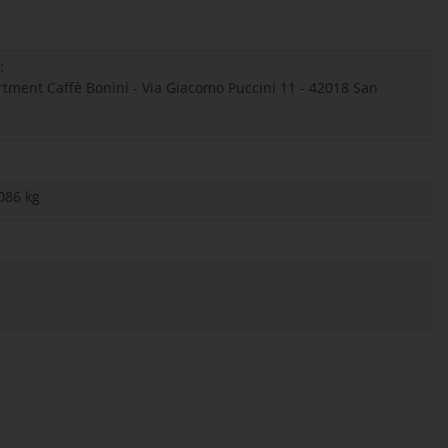
:
ent Caffè Bonini - Via Giacomo Puccini 11 - 42018 San
086 kg