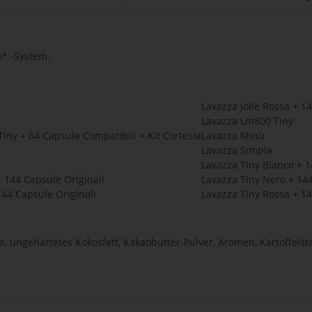
®* -System.
s
Lavazza Jolie Rossa + 1
Lavazza Lm800 Tiny
iny + 64 Capsule Compatibili + Kit Cortesia
Lavazza Minù
Lavazza Simpla
Lavazza Tiny Bianco + 1
+ 144 Capsule Originali
Lavazza Tiny Nero + 144
144 Capsule Originali
Lavazza Tiny Rossa + 14
p, ungehärtetes Kokosfett, Kakaobutter-Pulver, Aromen, Kartoffelstärk