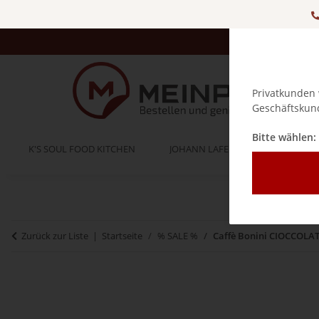
Privatkunden 
Geschäftskund
Bitte wählen:
K'S SOUL FOOD KITCHEN
JOHANN LAFER
BELLA IT
Zurück zur Liste
Startseite
% SALE %
Caffè Bonini CIOCCOLAT