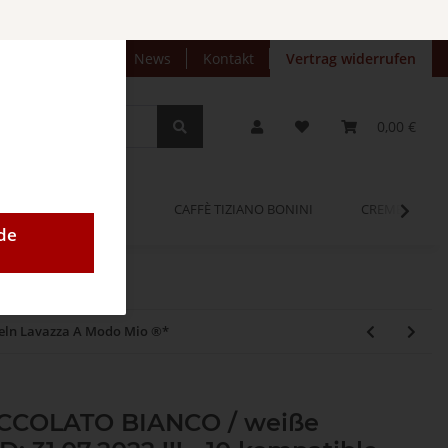
preise anzeigen
News
Kontakt
Vertrag widerrufen
0,00 €
OPINUM
CAFFÈ TIZIANO BONINI
CREMEO
de
seln Lavazza A Modo Mio ®*
IOCCOLATO BIANCO / weiße