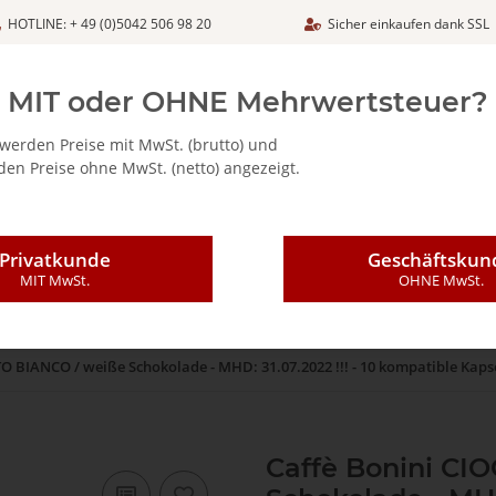
HOTLINE: + 49 (0)5042 506 98 20
Sicher einkaufen dank SSL
Netto
MIT oder OHNE Mehrwertsteuer?
werden Preise mit MwSt. (brutto) und
en Preise ohne MwSt. (netto) angezeigt.
ALIA - FEINKOSTARTIKEL
CAFFÈ MAJESTIC / DICAF
KAFFEE
Privatkunde
Geschäftskun
MIT MwSt.
OHNE MwSt.
O BIANCO / weiße Schokolade - MHD: 31.07.2022 !!! - 10 kompatible Kap
Caffè Bonini C