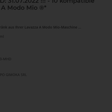
 31.07.2022 !!! - 10 kompatible
 A Modo Mio ®*
ränk aus Ihrer Lavazza A Modo Mio-Maschine ...
 ml
60-MHD
UPPO GIMOKA SRL