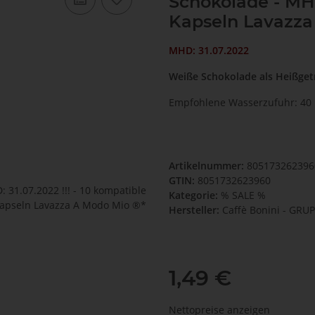
Schokolade - MHD:
Kapseln Lavazza
MHD: 31.07.2022
Weiße Schokolade als Heißget
Empfohlene Wasserzufuhr: 40
Artikelnummer:
80517326239
GTIN:
8051732623960
Kategorie:
% SALE %
Hersteller:
Caffè Bonini - GR
1,49 €
Nettopreise anzeigen