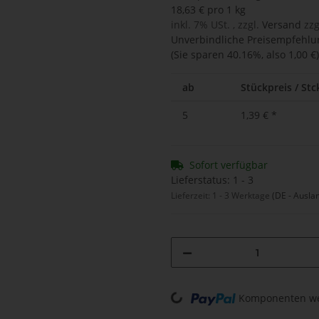
18,63 € pro 1 kg
inkl. 7% USt. , zzgl.
Versand
zzg
Unverbindliche Preisempfehlun
(Sie sparen
40.16%
, also
1,00 €
)
ab
Stückpreis / Stck
5
1,39 €
*
Sofort verfügbar
Lieferstatus: 1 - 3
Lieferzeit:
1 - 3 Werktage
(DE - Ausla
Loading...
Komponenten wer