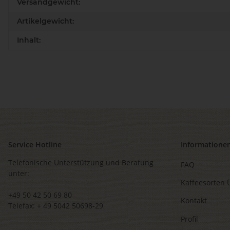
Produkteigenschaft
Wert
Versandgewicht:
Artikelgewicht:
Inhalt:
Service Hotline
Informatione
Telefonische Unterstützung und Beratung
FAQ
unter:
Kaffeesorten 
+49 50 42 50 69 80
Kontakt
Telefax: + 49 5042 50698-29
Profil