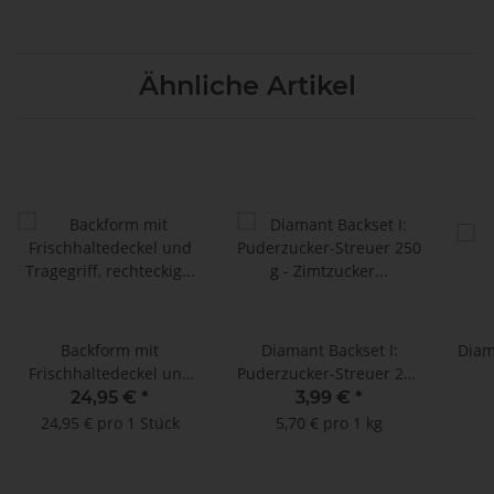
Ähnliche Artikel
Backform mit
Diamant Backset I:
Diam
Frischhaltedeckel und
Puderzucker-Streuer 250
Tragegriff, rechteckig -
g - Zimtzucker 200 g -
24,95 €
*
3,99 €
*
Johann Lafer
Glasurzucker 250 g
24,95 € pro 1 Stück
5,70 € pro 1 kg