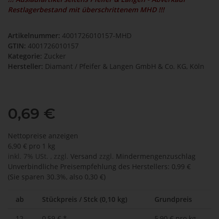
Restlagerbestand mit überschrittenem MHD !!!
Artikelnummer:
4001726010157-MHD
GTIN:
4001726010157
Kategorie:
Zucker
Hersteller:
Diamant / Pfeifer & Langen GmbH & Co. KG, Köln
0,69 €
Nettopreise anzeigen
6,90 € pro 1 kg
inkl. 7% USt. , zzgl.
Versand
zzgl.
Mindermengenzuschlag
Unverbindliche Preisempfehlung des Herstellers
:
0,99 €
(Sie sparen
30.3%
, also
0,30 €
)
ab
Stückpreis / Stck (0,10 kg)
Grundpreis
12
0,59 €
*
5,90 € pro kg