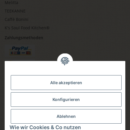
Melitta
TEEKANNE
Caffè Bonini
K's Soul Food Kitchen®
Zahlungsmethoden
Versandmethoden
Alle akzeptieren
Konfigurieren
Social media
Ablehnen
Wie wir Cookies & Co nutzen