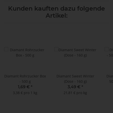
Kunden kauften dazu folgende
Artikel:
Diamant Rohrzucker Box
Diamant Sweet Winter
Dia
- 500 g
(Dose - 160 g)
50
1,69 €
*
3,49 €
*
3,38 € pro 1 kg
21,81 € pro kg