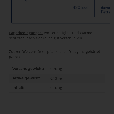
Lagerbedingungen:
Vor Feuchtigkeit und Wärme
schützen, nach Gebrauch gut verschließen.
Zucker,
Weizen
stärke, pflanzliches Fett, ganz gehärtet
(Raps)
Produkteigenschaft
Wert
Versandgewicht:
0,20 kg
Artikelgewicht:
0,13
kg
Inhalt:
0,10 kg