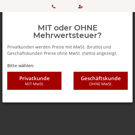
HOTLINE:
Sicher
MIT oder OHNE
+ 49
einkaufen
Mehrwertsteuer?
(0)5042
dank
Privatkunden werden Preise mit MwSt. (brutto) und
Geschäftskunden Preise ohne MwSt. (netto) angezeigt.
506 98
SSL
Zurück zur Liste
Zucker
Bitte wählen:
20
Privatkunde
Geschäftskunde
MIT MwSt.
OHNE MwSt.