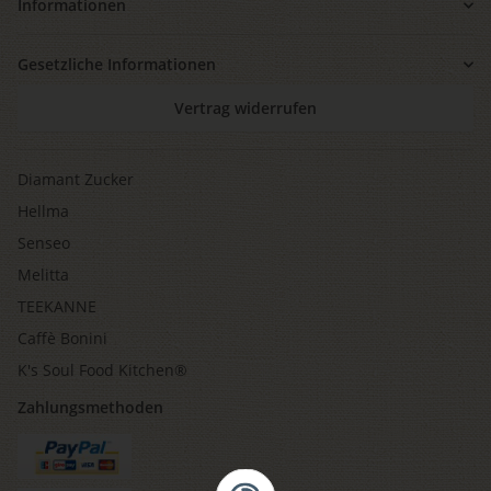
Informationen
Gesetzliche Informationen
Vertrag widerrufen
Diamant Zucker
Hellma
Senseo
Melitta
TEEKANNE
Caffè Bonini
K's Soul Food Kitchen®
Zahlungsmethoden