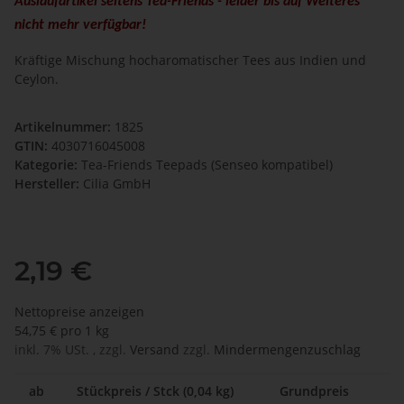
Auslaufartikel seitens Tea-Friends - leider bis auf Weiteres
nicht mehr verfügbar!
Kräftige Mischung hocharomatischer Tees aus Indien und
Ceylon.
Artikelnummer:
1825
GTIN:
4030716045008
Kategorie:
Tea-Friends Teepads (Senseo kompatibel)
Hersteller:
Cilia GmbH
2,19 €
Nettopreise anzeigen
54,75 € pro 1 kg
inkl. 7% USt. , zzgl.
Versand
zzgl.
Mindermengenzuschlag
ab
Stückpreis / Stck (0,04 kg)
Grundpreis