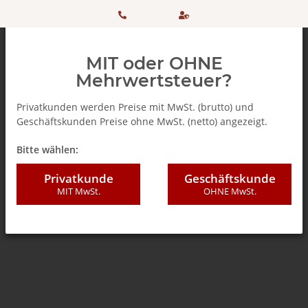
HOTLINE:
Sicher
MIT oder OHNE
+ 49
einkaufen
Mehrwertsteuer?
(0)5042
dank
Privatkunden werden Preise mit MwSt. (brutto) und
Geschäftskunden Preise ohne MwSt. (netto) angezeigt.
506 98
SSL
Zurück zur Liste
Tea-Friends Teepads (Senseo kompatibel)
Bitte wählen:
20
Privatkunde
Geschäftskunde
MIT MwSt.
OHNE MwSt.