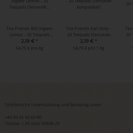
Tea-Friends BIO Ingwer
Tea-Friends Earl Grey -
Tea
Lemon - 20 Teepads
20 Teepads (Senseo®
20 
(Senseo® kompatibel)
kompatibel)
2,19 €
*
2,19 €
*
54,75 € pro kg
54,75 € pro 1 kg
Telefonische Unterstützung und Beratung unter:
+49 50 42 50 69 80
Telefax: + 49 5042 50698-29