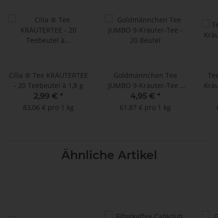
Cilia ® Tee KRÄUTERTEE
Goldmännchen Tee
Te
- 20 Teebeutel à 1,8 g
JUMBO 9-Kräuter-Tee -
Kräu
20 Beutel
2,99 €
*
4,95 €
*
83,06 € pro 1 kg
61,87 € pro 1 kg
Ähnliche Artikel