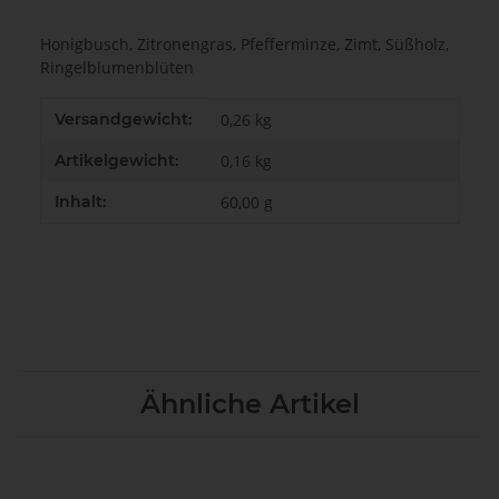
Honigbusch, Zitronengras, Pfefferminze, Zimt, Süßholz,
Ringelblumenblüten
Produkteigenschaft
Wert
Versandgewicht:
0,26 kg
Artikelgewicht:
0,16
kg
Inhalt:
60,00 g
Ähnliche Artikel