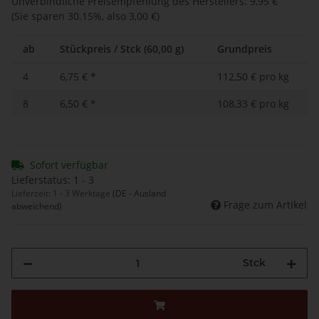
Unverbindliche Preisempfehlung des Herstellers
:
9,95 €
(Sie sparen
30.15%
, also
3,00 €
)
ab
Stückpreis / Stck (60,00 g)
Grundpreis
4
6,75 €
*
112,50 € pro kg
8
6,50 €
*
108,33 € pro kg
Sofort verfügbar
Lieferstatus: 1 - 3
Lieferzeit:
1 - 3 Werktage
(DE - Ausland
Frage zum Artikel
abweichend)
Stck