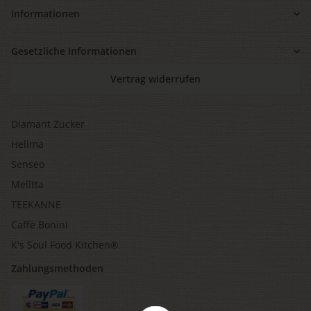
Informationen
Gesetzliche Informationen
Vertrag widerrufen
Diamant Zucker
Hellma
Senseo
Melitta
TEEKANNE
Caffè Bonini
K's Soul Food Kitchen®
Zahlungsmethoden