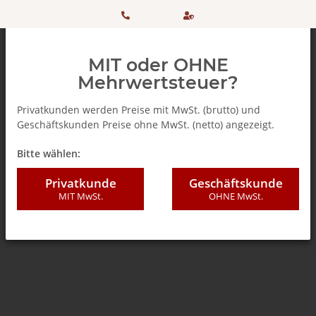
HOTLINE:
Sicher
MIT oder OHNE
+ 49
einkaufen
Mehrwertsteuer?
(0)5042
dank
Privatkunden werden Preise mit MwSt. (brutto) und
Geschäftskunden Preise ohne MwSt. (netto) angezeigt.
506 98
SSL
Zurück zur Liste
% SALE %
Bitte wählen:
20
Privatkunde
Geschäftskunde
MIT MwSt.
OHNE MwSt.