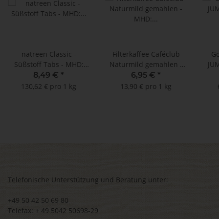
natreen Classic -
Filterkaffee Caféclub
G
Süßstoff Tabs - MHD:
Naturmild gemahlen -
JUM
11.06.2025 (500 x 2
MHD: 25.10.2025 !! (500
MHD
8,49 €
*
6,95 €
*
Tabs)**
g)
130,62 € pro 1 kg
13,90 € pro 1 kg
Telefonische Unterstützung und Beratung unter:
+49 50 42 50 69 80
Telefax: + 49 5042 50698-29