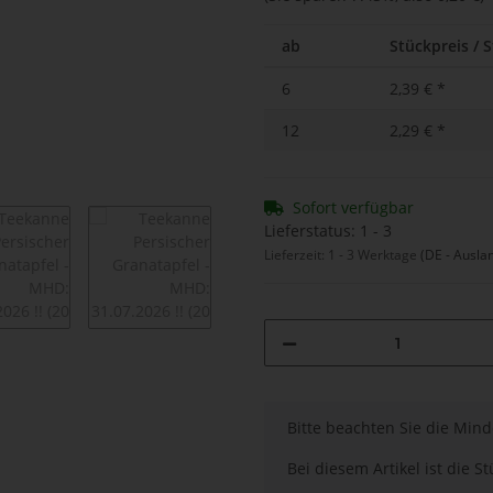
ab
Stückpreis / S
6
2,39 €
*
12
2,29 €
*
Sofort verfügbar
Lieferstatus: 1 - 3
Lieferzeit:
1 - 3 Werktage
(DE - Ausla
x
Bitte beachten Sie die Min
Bei diesem Artikel ist die Stü