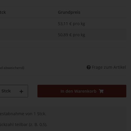
tck
Grundpreis
53,11 € pro kg
50,89 € pro kg
Frage zum Artikel
nd abweichend)
Stck
In den Warenkorb
destabnahme von 1 Stck.
ckzahl teilbar (z. B. 0,5).