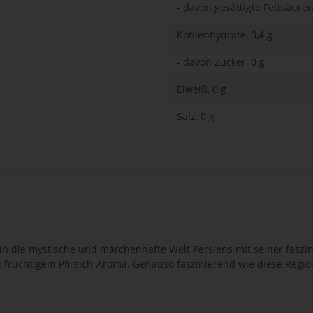
- davon gesättigte Fettsäuren
Kohlenhydrate, 0,4 g
- davon Zucker, 0 g
Eiweiß, 0 g
Salz, 0 g
in die mystische und märchenhafte Welt Persiens mit seiner faszi
 fruchtigem Pfirsich-Aroma. Genauso faszinierend wie diese Region