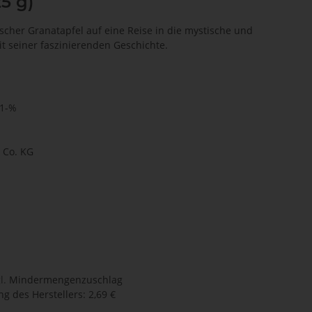
25 g)
cher Granatapfel auf eine Reise in die mystische und
t seiner faszinierenden Geschichte.
1-%
Co. KG
l.
Mindermengenzuschlag
g des Herstellers
:
2,69 €