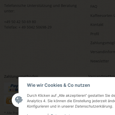
Telefonische Unterstützung und Beratung
FAQ
unter:
Kaffeesorten 
+49 50 42 50 69 80
Kontakt
Telefax: + 49 5042 50698-29
Profil
Zahlungsmögl
Versandinfor
Newsletter
Zahlungsmethoden
Versandmetho
Wie wir Cookies & Co nutzen
Durch Klicken auf „Alle akzeptieren“ gestatten Sie 
Analytics 4. Sie können die Einstellung jederzeit änd
Konfigurieren
und in unserer
Datenschutzerklärung
.
* Alle Preise inkl. gesetzlicher USt., zzgl.
Versand
, zzgl.
Mindermengenzuschl