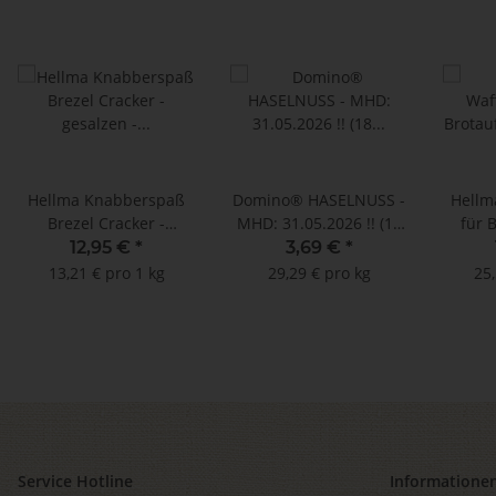
Hellma Knabberspaß
Domino® HASELNUSS -
Hellm
Brezel Cracker -
MHD: 31.05.2026 !! (18
für B
gesalzen - MHD:
aromatisierte
MHD: 2
12,95 €
*
3,69 €
*
18.03.2026 !! (28
Kaffeepads)
13,21 € pro 1 kg
29,29 € pro kg
25,
Portionen à 35 g)
Service Hotline
Informatione