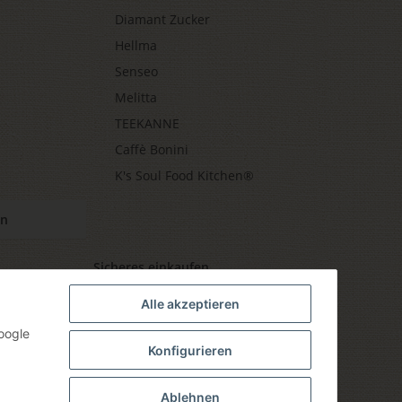
Diamant Zucker
Hellma
Senseo
Melitta
TEEKANNE
Caffè Bonini
K's Soul Food Kitchen®
en
Sicheres einkaufen
Alle akzeptieren
oogle
Konfigurieren
Ablehnen