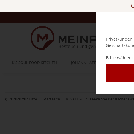
Privatkunden 
Geschäftskund
Bitte wählen:
K'S SOUL FOOD KITCHEN
JOHANN LAFER
BELLA IT
Zurück zur Liste
Startseite
% SALE %
Teekanne Persischer Gran