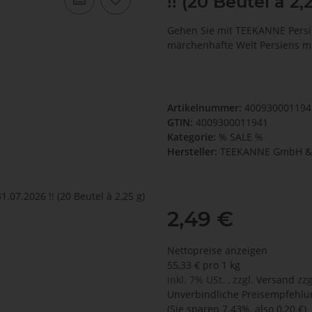
!! (20 Beutel à 2,
Gehen Sie mit TEEKANNE Persis
märchenhafte Welt Persiens mi
Artikelnummer:
400930001194
GTIN:
4009300011941
Kategorie:
% SALE %
Hersteller:
TEEKANNE GmbH & 
2,49 €
Nettopreise anzeigen
55,33 € pro 1 kg
inkl. 7% USt. , zzgl.
Versand
zzg
Unverbindliche Preisempfehlun
(Sie sparen
7.43%
, also
0,20 €
)