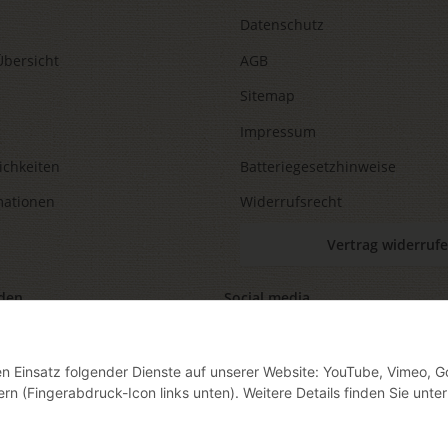
Datenschutz
Übersicht
AGB
Sitemap
Impressum
ichkeiten
Batteriegesetzhinweise
mationen
Widerrufsrecht
Vertrag widerruf
den
Social media
den Einsatz folgender Dienste auf unserer Website: YouTube, Vimeo, G
ern (Fingerabdruck-Icon links unten). Weitere Details finden Sie unter
ag