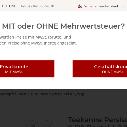
HOTLINE: + 49 (0)5042 506 98 20
Sicher einkaufen dank SSL
Netto
MIT oder OHNE Mehrwertsteuer?
werden Preise mit MwSt. (brutto) und
en Preise ohne MwSt. (netto) angezeigt.
ALIA - FEINKOSTARTIKEL
CAFFÈ MAJESTIC / DICAF
KAFFEE
Privatkunde
Geschäftskun
MIT MwSt.
OHNE MwSt.
atapfel - MHD: 31.07.2026 !! (20 Beutel à 2,25 g)
Teekanne Persisc