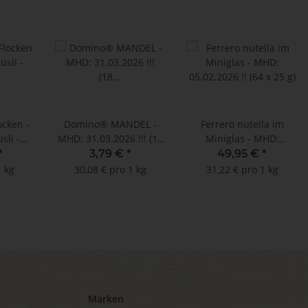
ocken -
Domino® MANDEL -
Ferrero nutella im
sli -
MHD: 31.03.2026 !!! (18
Miniglas - MHD:
 !! (40
aromatisierte
05.02.2026 !! (64 x 25 g)
*
3,79 €
*
49,95 €
*
5 g)
Kaffeepads)
1 kg
30,08 € pro 1 kg
31,22 € pro 1 kg
Marken