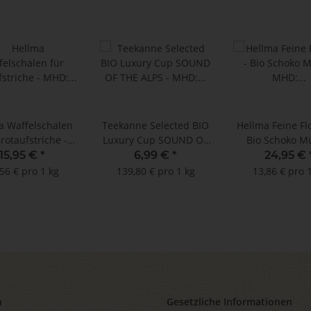
a Waffelschalen
Teekanne Selected BIO
Hellma Feine Fl
rotaufstriche -
Luxury Cup SOUND OF
Bio Schoko Mü
6.03.2026 !! (480
THE ALPS - MHD:
MHD: 09.05.2026
15,95 €
*
6,99 €
*
24,95 €
Stück)
28.02.2026 !! (25 x 2 g)
Portionen à 4
56 € pro 1 kg
139,80 € pro 1 kg
13,86 € pro 
n
Gesetzliche Informationen