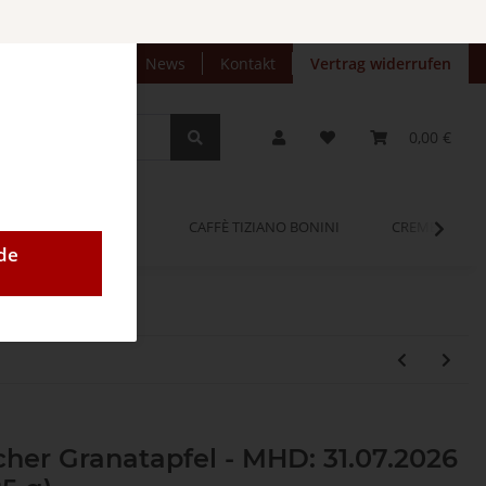
preise anzeigen
News
Kontakt
Vertrag widerrufen
0,00 €
OPINUM
CAFFÈ TIZIANO BONINI
CREMEO
de
her Granatapfel - MHD: 31.07.2026