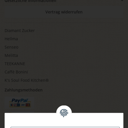
Gesetzliche Informationen
Vertrag widerrufen
Diamant Zucker
Hellma
Senseo
Melitta
TEEKANNE
Caffè Bonini
K's Soul Food Kitchen®
Zahlungsmethoden