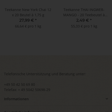
Teekanne New York Chai 12
Teekanne THAI INGWER-
x 20 Beutel à 1,75 g
MANGO - 20 Teebeutel à
2,25 g
27,99 €
*
2,49 €
*
66,64 € pro 1 kg
55,33 € pro 1 kg
Telefonische Unterstützung und Beratung unter:
+49 50 42 50 69 80
Telefax: + 49 5042 50698-29
Informationen