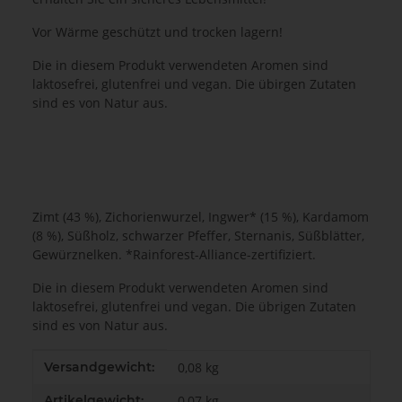
Vor Wärme geschützt und trocken lagern!
Die in diesem Produkt verwendeten Aromen sind
laktosefrei, glutenfrei und vegan. Die übirgen Zutaten
sind es von Natur aus.
Zimt (43 %), Zichorienwurzel, Ingwer* (15 %), Kardamom
(8 %), Süßholz, schwarzer Pfeffer, Sternanis, Süßblätter,
Gewürznelken. *Rainforest-Alliance-zertifiziert.
Die in diesem Produkt verwendeten Aromen sind
laktosefrei, glutenfrei und vegan. Die übrigen Zutaten
sind es von Natur aus.
Produkteigenschaft
Wert
Versandgewicht:
0,08 kg
Artikelgewicht:
0,07
kg