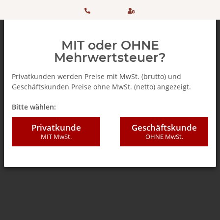
HOTLINE:
Sicher
MIT oder OHNE
+ 49
einkaufen
Mehrwertsteuer?
(0)5042
dank
Privatkunden werden Preise mit MwSt. (brutto) und
Geschäftskunden Preise ohne MwSt. (netto) angezeigt.
506 98
SSL
Zurück zur Liste
Teebeutel
Bitte wählen:
20
Privatkunde
Geschäftskunde
MIT MwSt.
OHNE MwSt.