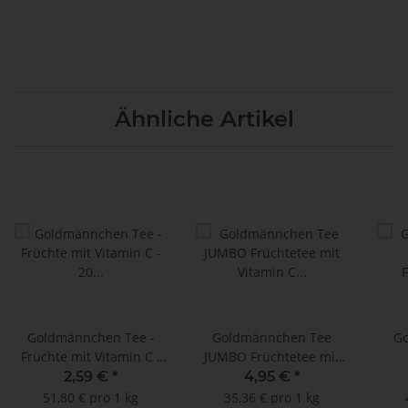
Ähnliche Artikel
Goldmännchen Tee -
Goldmännchen Tee
G
Früchte mit Vitamin C -
JUMBO Früchtetee mit
20 unkuvertierte
Vitamin C - 20 Jumbo-
Frü
2,59 €
*
4,95 €
*
Tassenbeutel
Teebeutel
51,80 € pro 1 kg
35,36 € pro 1 kg