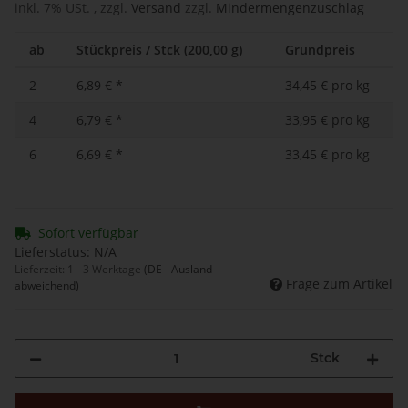
inkl. 7% USt. , zzgl.
Versand
zzgl.
Mindermengenzuschlag
ab
Stückpreis / Stck (200,00 g)
Grundpreis
2
6,89 €
*
34,45 € pro kg
4
6,79 €
*
33,95 € pro kg
6
6,69 €
*
33,45 € pro kg
Sofort verfügbar
Lieferstatus: N/A
Lieferzeit:
1 - 3 Werktage
(DE - Ausland
Frage zum Artikel
abweichend)
Stck