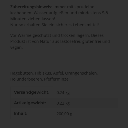
Zubereitungshinweis
: Immer mit sprudelnd
kochendem Wasser aufgießen und mindestens 5-8
Minuten ziehen lassen!
Nur so erhalten Sie ein sicheres Lebensmittel!
Vor Wärme geschützt und trocken lagern. Dieses
Produkt ist von Natur aus laktosefrei, glutenfrei und
vegan.
Hagebutten, Hibiskus, Äpfel, Orangenschalen,
Holunderbeeren, Pfefferminze
Produkteigenschaft
Wert
Versandgewicht:
0,24 kg
Artikelgewicht:
0,22
kg
Inhalt:
200,00 g