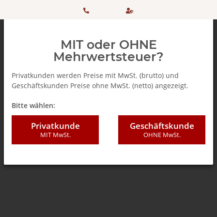
HOTLINE:
Sicher
MIT oder OHNE
+ 49
einkaufen
Mehrwertsteuer?
(0)5042
dank
Privatkunden werden Preise mit MwSt. (brutto) und
Geschäftskunden Preise ohne MwSt. (netto) angezeigt.
506 98
SSL
Zurück zur Liste
Teebeutel
Bitte wählen:
20
Privatkunde
Geschäftskunde
MIT MwSt.
OHNE MwSt.