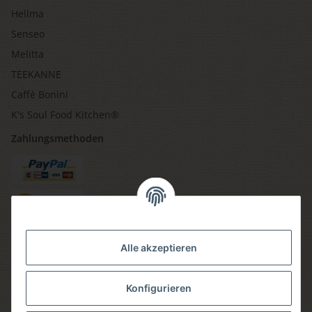
Hellma
Senseo
Melitta
TEEKANNE
Caffè Bonini
K's Soul Food Kitchen®
Zahlungsmethoden
Versandmethoden
Alle akzeptieren
Konfigurieren
Social media