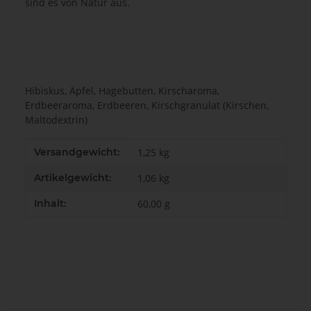
sind es von Natur aus.
Hibiskus, Äpfel, Hagebutten, Kirscharoma,
Erdbeeraroma, Erdbeeren, Kirschgranulat (Kirschen,
Maltodextrin)
Produkteigenschaft
Wert
Versandgewicht:
1,25 kg
Artikelgewicht:
1,06
kg
Inhalt:
60,00 g