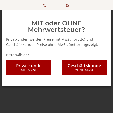
HOTLINE:
Sicher
MIT oder OHNE
+ 49
einkaufen
Mehrwertsteuer?
(0)5042
dank
Privatkunden werden Preise mit MwSt. (brutto) und
Geschäftskunden Preise ohne MwSt. (netto) angezeigt.
506 98
SSL
Zurück zur Liste
Teebeutel
Bitte wählen:
20
Privatkunde
Geschäftskunde
MIT MwSt.
OHNE MwSt.