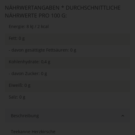
NÄHRWERTANGABEN * DURCHSCHNITTLICHE
NÄHRWERTE PRO 100 G:
Energie: 8 kJ / 2 kcal
Fett: 0 g
- davon gesättigte Fettsäuren: 0 g
Kohlenhydrate: 0,4 g
- davon Zucker: 0 g
Eiweiß: 0 g
Salz: 0 g
Beschreibung
Teekanne Herzkirsche