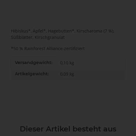
Hibiskus*, Äpfel*, Hagebutten*, Kirscharoma (7 %),
Süßblätter, Kirschgranulat
*50 % Rainforest Alliance-zertifiziert
Produkteigenschaft
Wert
Versandgewicht:
0,10 kg
Artikelgewicht:
0,09
kg
Dieser Artikel besteht aus