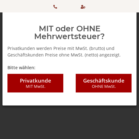
HOTLINE:
Sicher
MIT oder OHNE
+ 49
einkaufen
Mehrwertsteuer?
(0)5042
dank
Privatkunden werden Preise mit MwSt. (brutto) und
Geschäftskunden Preise ohne MwSt. (netto) angezeigt.
506 98
SSL
Zurück zur Liste
Teebeutel
Bitte wählen:
20
Privatkunde
Geschäftskunde
MIT MwSt.
OHNE MwSt.