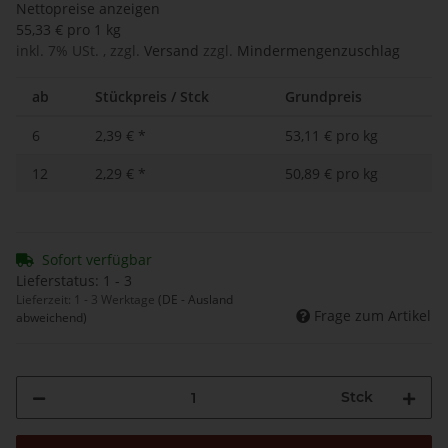
Nettopreise anzeigen
55,33 € pro 1 kg
inkl. 7% USt. , zzgl.
Versand
zzgl.
Mindermengenzuschlag
ab
Stückpreis / Stck
Grundpreis
6
2,39 €
*
53,11 € pro kg
12
2,29 €
*
50,89 € pro kg
Sofort verfügbar
Lieferstatus: 1 - 3
Lieferzeit:
1 - 3 Werktage
(DE - Ausland
Frage zum Artikel
abweichend)
Stck