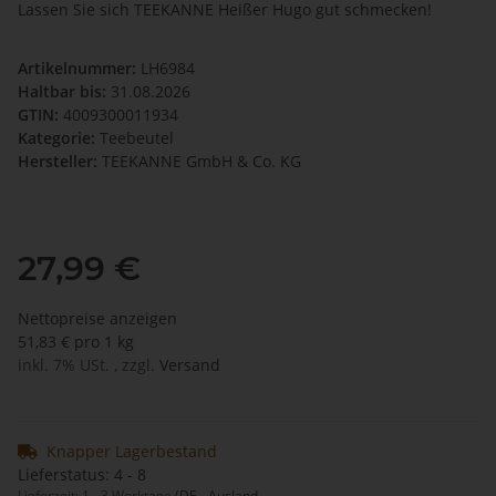
Lassen Sie sich TEEKANNE Heißer Hugo gut schmecken!
Artikelnummer:
LH6984
Haltbar bis:
31.08.2026
GTIN:
4009300011934
Kategorie:
Teebeutel
Hersteller:
TEEKANNE GmbH & Co. KG
27,99 €
Nettopreise anzeigen
51,83 € pro 1 kg
inkl. 7% USt. , zzgl.
Versand
Knapper Lagerbestand
Lieferstatus: 4 - 8
Lieferzeit:
1 - 3 Werktage
(DE - Ausland