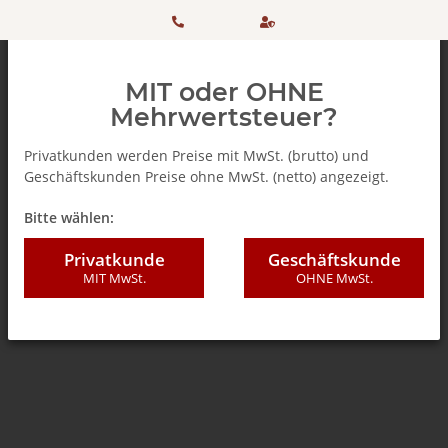
HOTLINE:
Sicher
MIT oder OHNE
+ 49
einkaufen
Mehrwertsteuer?
(0)5042
dank
Privatkunden werden Preise mit MwSt. (brutto) und
Geschäftskunden Preise ohne MwSt. (netto) angezeigt.
506 98
SSL
Zurück zur Liste
Teebeutel
Bitte wählen:
20
Privatkunde
Geschäftskunde
MIT MwSt.
OHNE MwSt.