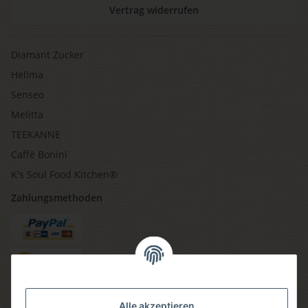
Vertrag widerrufen
Diamant Zucker
Hellma
Senseo
Melitta
TEEKANNE
Caffè Bonini
K's Soul Food Kitchen®
Zahlungsmethoden
Versandmethoden
Alle akzeptieren