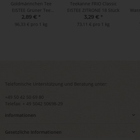
Goldmännchen Tee
Teekanne FRIO Classic
EISTEE Grüner Tee
EISTEE ZITRONE 18 Stück
Wass
Lemongras-Ingwer - 20
2,89 €
*
3,29 €
*
Tassenbeutel
96,33 € pro 1 kg
73,11 € pro 1 kg
Telefonische Unterstützung und Beratung unter:
+49 50 42 50 69 80
Telefax: + 49 5042 50698-29
Informationen
Gesetzliche Informationen