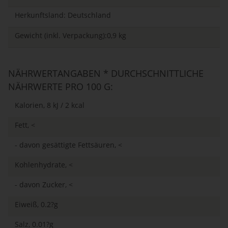
Herkunftsland: Deutschland
Gewicht (inkl. Verpackung):0,9 kg
NÄHRWERTANGABEN * DURCHSCHNITTLICHE
NÄHRWERTE PRO 100 G:
Kalorien, 8 kJ / 2 kcal
Fett, <
- davon gesättigte Fettsäuren, <
Kohlenhydrate, <
- davon Zucker, <
Eiweiß, 0.2?g
Salz, 0.01?g