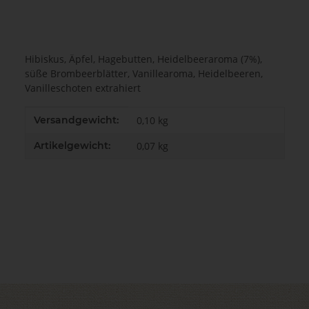
Hibiskus, Äpfel, Hagebutten, Heidelbeeraroma (7%),
süße Brombeerblätter, Vanillearoma, Heidelbeeren,
Vanilleschoten extrahiert
Produkteigenschaft
Wert
Versandgewicht:
0,10 kg
Artikelgewicht:
0,07
kg