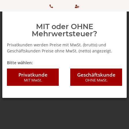
HOTLINE:
Sicher
MIT oder OHNE
+ 49
einkaufen
Mehrwertsteuer?
(0)5042
dank
Privatkunden werden Preise mit MwSt. (brutto) und
Geschäftskunden Preise ohne MwSt. (netto) angezeigt.
506 98
SSL
Zurück zur Liste
% SALE %
Bitte wählen:
20
Privatkunde
Geschäftskunde
MIT MwSt.
OHNE MwSt.