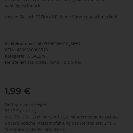
Vanillegeschmack
Lassen Sie sich TEEKANNE Kleine Sünde gut schmecken!
Artikelnummer:
4009300006510_MHD
GTIN:
4009300006510
Kategorie:
% SALE %
Hersteller:
TEEKANNE GmbH & Co. KG
1,99 €
Nettopreise anzeigen
33,17 € pro 1 kg
inkl. 7% USt. , zzgl.
Versand
zzgl.
Mindermengenzuschlag
Unverbindliche Preisempfehlung des Herstellers
:
2,49 €
(Sie sparen
20.08%
, also
0,50 €
)