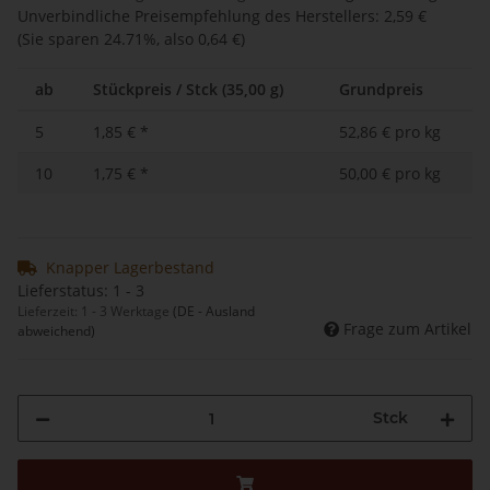
Unverbindliche Preisempfehlung des Herstellers
:
2,59 €
(Sie sparen
24.71%
, also
0,64 €
)
ab
Stückpreis / Stck (35,00 g)
Grundpreis
5
1,85 €
*
52,86 € pro kg
10
1,75 €
*
50,00 € pro kg
Knapper Lagerbestand
Lieferstatus: 1 - 3
Lieferzeit:
1 - 3 Werktage
(DE - Ausland
Frage zum Artikel
abweichend)
Stck