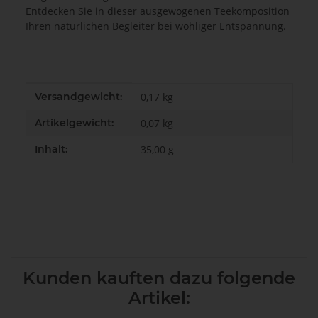
Entdecken Sie in dieser ausgewogenen Teekomposition
Ihren natürlichen Begleiter bei wohliger Entspannung.
Produkteigenschaft
Wert
Versandgewicht:
0,17 kg
Artikelgewicht:
0,07
kg
Inhalt:
35,00 g
Kunden kauften dazu folgende
Artikel: