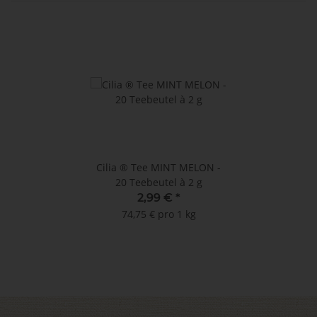
Cilia ® Tee MINT MELON -
20 Teebeutel à 2 g
2,99 €
*
74,75 € pro 1 kg