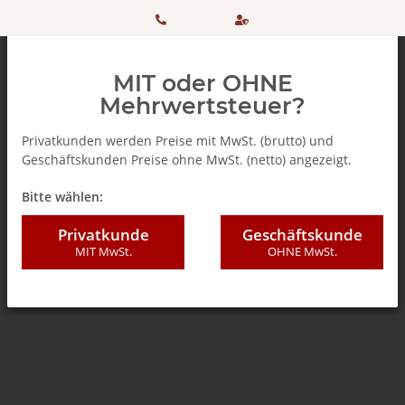
HOTLINE:
Sicher
MIT oder OHNE
+ 49
einkaufen
Mehrwertsteuer?
(0)5042
dank
Privatkunden werden Preise mit MwSt. (brutto) und
Geschäftskunden Preise ohne MwSt. (netto) angezeigt.
506 98
SSL
Zurück zur Liste
% SALE %
Bitte wählen:
20
Privatkunde
Geschäftskunde
MIT MwSt.
OHNE MwSt.