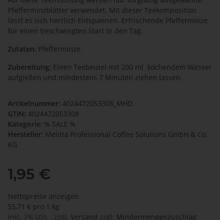
Pfefferminzblätter verwendet. Mit dieser Teekomposition
lässt es sich herrlich Entspannen. Erfrischende Pfefferminze
für einen beschwingten Start in den Tag.
Zutaten:
Pfefferminze
Zubereitung:
Einen Teebeutel mit 200 ml kochendem Wasser
aufgießen und mindestens 7 Minuten ziehen lassen.
Artikelnummer:
4024472053308_MHD
GTIN:
4024472053308
Kategorie:
% SALE %
Hersteller:
Melitta Professional Coffee Solutions GmbH & Co.
KG
1,95 €
Nettopreise anzeigen
55,71 € pro 1 kg
inkl. 7% USt. , zzgl.
Versand
zzgl.
Mindermengenzuschlag