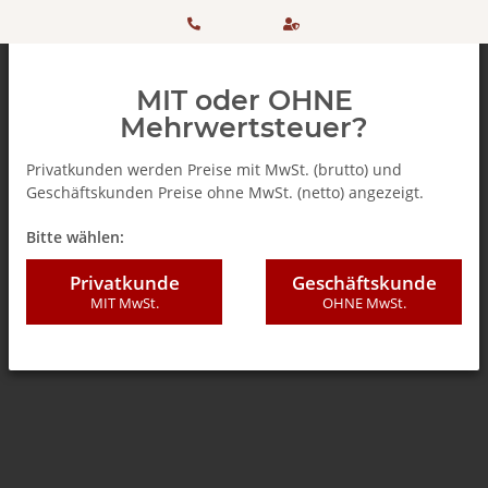
HOTLINE:
Sicher
MIT oder OHNE
+ 49
einkaufen
Mehrwertsteuer?
(0)5042
dank
Privatkunden werden Preise mit MwSt. (brutto) und
Geschäftskunden Preise ohne MwSt. (netto) angezeigt.
506 98
SSL
Zurück zur Liste
% SALE %
Bitte wählen:
20
Privatkunde
Geschäftskunde
MIT MwSt.
OHNE MwSt.