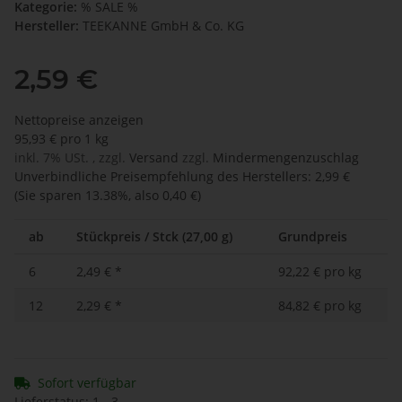
Kategorie:
% SALE %
Hersteller:
TEEKANNE GmbH & Co. KG
2,59 €
Nettopreise anzeigen
95,93 € pro 1 kg
inkl. 7% USt. , zzgl.
Versand
zzgl.
Mindermengenzuschlag
Unverbindliche Preisempfehlung des Herstellers
:
2,99 €
(Sie sparen
13.38%
, also
0,40 €
)
ab
Stückpreis / Stck (27,00 g)
Grundpreis
6
2,49 €
*
92,22 € pro kg
12
2,29 €
*
84,82 € pro kg
Sofort verfügbar
Lieferstatus: 1 - 3