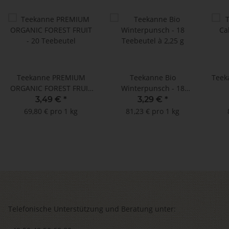
Teekanne PREMIUM
Teekanne Bio
Teek
ORGANIC FOREST FRUIT
Winterpunsch - 18
- 20 Teebeutel
Teebeutel à 2,25 g
3
3,49 €
*
3,29 €
*
T
69,80 € pro 1 kg
81,23 € pro 1 kg
Telefonische Unterstützung und Beratung unter: