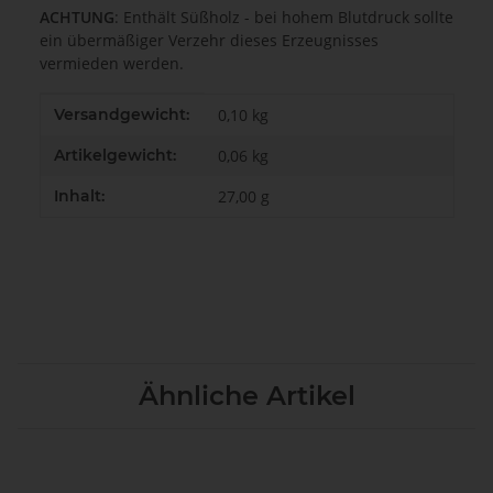
ACHTUNG
: Enthält Süßholz - bei hohem Blutdruck sollte
ein übermäßiger Verzehr dieses Erzeugnisses
vermieden werden.
Produkteigenschaft
Wert
Versandgewicht:
0,10 kg
Artikelgewicht:
0,06
kg
Inhalt:
27,00 g
Ähnliche Artikel