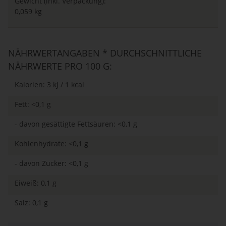
Gewicht (inkl. Verpackung):
0,059 kg
NÄHRWERTANGABEN * DURCHSCHNITTLICHE
NÄHRWERTE PRO 100 G:
Kalorien: 3 kJ / 1 kcal
Fett: <0,1 g
- davon gesättigte Fettsäuren: <0,1 g
Kohlenhydrate: <0,1 g
- davon Zucker: <0,1 g
Eiweiß: 0,1 g
Salz: 0,1 g