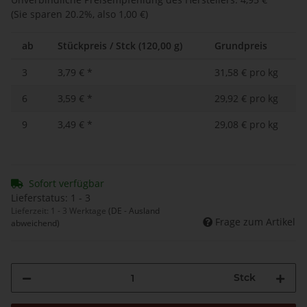
(Sie sparen
20.2%
, also
1,00 €
)
ab
Stückpreis / Stck (120,00 g)
Grundpreis
3
3,79 €
*
31,58 € pro kg
6
3,59 €
*
29,92 € pro kg
9
3,49 €
*
29,08 € pro kg
Sofort verfügbar
Lieferstatus: 1 - 3
Lieferzeit:
1 - 3 Werktage
(DE - Ausland
Frage zum Artikel
abweichend)
Stck