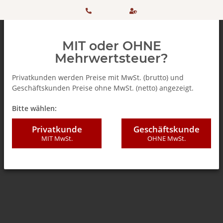
HOTLINE:
Sicher
MIT oder OHNE
+ 49
einkaufen
Mehrwertsteuer?
(0)5042
dank
Privatkunden werden Preise mit MwSt. (brutto) und
Geschäftskunden Preise ohne MwSt. (netto) angezeigt.
506 98
SSL
Zurück zur Liste
% SALE %
Bitte wählen:
20
Privatkunde
Geschäftskunde
MIT MwSt.
OHNE MwSt.