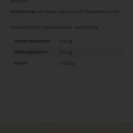
Minuten.
Empfehlung:
Mit etwas Honig gesüßt besonders lecker.
Fenchelfrüchte, Kümmelkörner, Anisfrüchte.
Produkteigenschaft
Wert
Versandgewicht:
0,30 kg
Artikelgewicht:
0,15
kg
Inhalt:
120,00 g