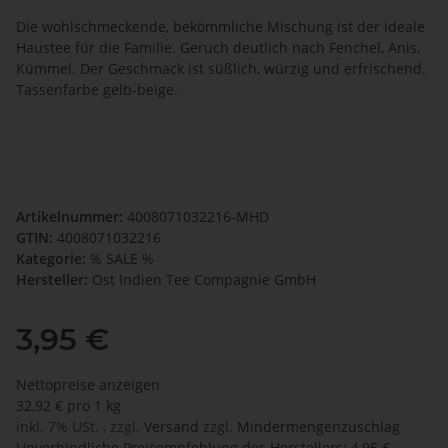
Die wohlschmeckende, bekömmliche Mischung ist der ideale
Haustee für die Familie. Geruch deutlich nach Fenchel, Anis,
Kümmel. Der Geschmack ist süßlich, würzig und erfrischend.
Tassenfarbe gelb-beige.
Artikelnummer:
4008071032216-MHD
GTIN:
4008071032216
Kategorie:
% SALE %
Hersteller:
Ost Indien Tee Compagnie GmbH
3,95 €
Nettopreise anzeigen
32,92 € pro 1 kg
inkl. 7% USt. , zzgl.
Versand
zzgl.
Mindermengenzuschlag
Unverbindliche Preisempfehlung des Herstellers
:
4,95 €