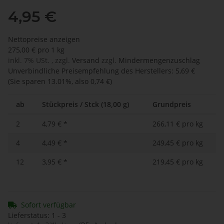
4,95 €
Nettopreise anzeigen
275,00 € pro 1 kg
inkl. 7% USt. , zzgl.
Versand
zzgl.
Mindermengenzuschlag
Unverbindliche Preisempfehlung des Herstellers
:
5,69 €
(Sie sparen
13.01%
, also
0,74 €
)
ab
Stückpreis / Stck (18,00 g)
Grundpreis
2
4,79 €
*
266,11 € pro kg
4
4,49 €
*
249,45 € pro kg
12
3,95 €
*
219,45 € pro kg
Sofort verfügbar
Lieferstatus: 1 - 3