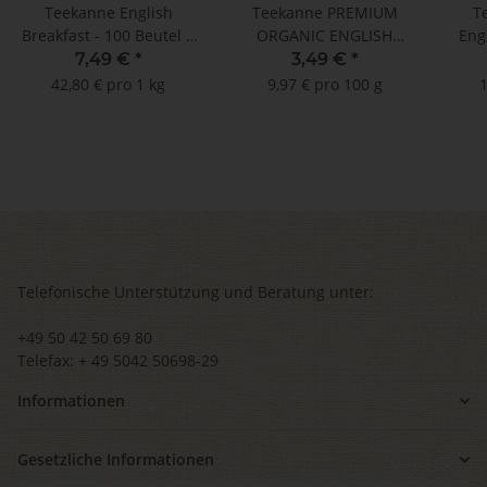
Teekanne English
Teekanne PREMIUM
T
Breakfast - 100 Beutel à
ORGANIC ENGLISH
Eng
1,75 g
BREAKFAST - 20
7,49 €
*
3,49 €
*
Teebeutel à 1,75 g
Kan
42,80 € pro 1 kg
9,97 € pro 100 g
1
Telefonische Unterstützung und Beratung unter:
+49 50 42 50 69 80
Telefax: + 49 5042 50698-29
Informationen
Gesetzliche Informationen