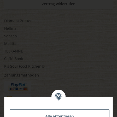
Vertrag widerrufen
Diamant Zucker
Hellma
Senseo
Melitta
TEEKANNE
Caffè Bonini
K's Soul Food Kitchen®
Zahlungsmethoden
Versandmethoden
Alle akzeptieren