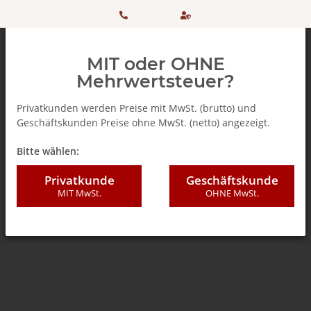
HOTLINE:
Sicher
MIT oder OHNE
+ 49
einkaufen
Mehrwertsteuer?
(0)5042
dank
Privatkunden werden Preise mit MwSt. (brutto) und
Geschäftskunden Preise ohne MwSt. (netto) angezeigt.
506 98
SSL
Zurück zur Liste
% SALE %
Bitte wählen:
20
Privatkunde
Geschäftskunde
MIT MwSt.
OHNE MwSt.