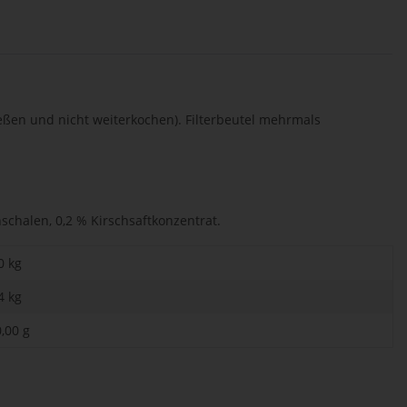
ießen und nicht weiterkochen). Filterbeutel mehrmals
schalen, 0,2 % Kirschsaftkonzentrat.
0 kg
4
kg
,00 g