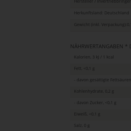
Hersteller / Invertriebbrin
Herkunftsland: Deutschland
Gewicht (inkl. Verpackung):0,
NÄHRWERTANGABEN * D
Kalorien, 3 kJ / 1 kcal
Fett, <0,1 g
- davon gesättigte Fettsäuren
Kohlenhydrate, 0,2 g
- davon Zucker, <0,1 g
Eiweiß, <0,1 g
Salz, 0 g