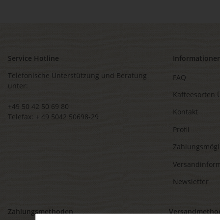
Service Hotline
Informatione
Telefonische Unterstützung und Beratung
FAQ
unter:
Kaffeesorten 
+49 50 42 50 69 80
Kontakt
Telefax: + 49 5042 50698-29
Profil
Zahlungsmögl
Versandinfor
Newsletter
Zahlungsmethoden
Versandmetho