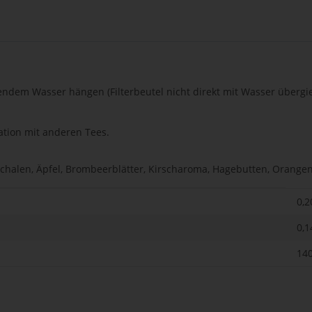
dendem Wasser hängen (Filterbeutel nicht direkt mit Wasser überg
ation mit anderen Tees.
chalen, Äpfel, Brombeerblätter, Kirscharoma, Hagebutten, Orangen
0,2
0,1
140