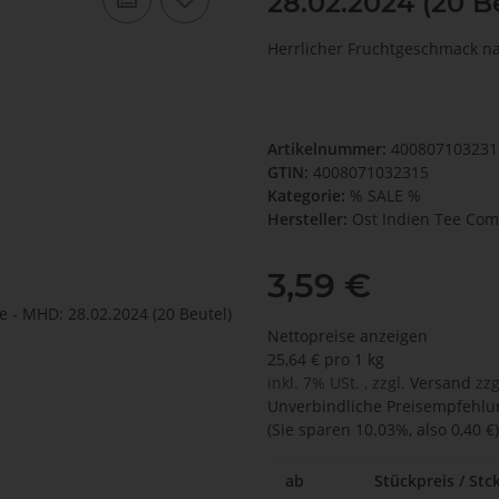
28.02.2024 (20 B
Herrlicher Fruchtgeschmack nac
Artikelnummer:
40080710323
GTIN:
4008071032315
Kategorie:
% SALE %
Hersteller:
Ost Indien Tee Co
3,59 €
Nettopreise anzeigen
25,64 € pro 1 kg
inkl. 7% USt. , zzgl.
Versand
zzg
Unverbindliche Preisempfehlun
(Sie sparen
10.03%
, also
0,40 €
)
ab
Stückpreis / Stck