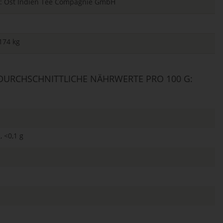
ger: Ost Indien Tee Compagnie GmbH
174 kg
URCHSCHNITTLICHE NÄHRWERTE PRO 100 G:
, <0,1 g