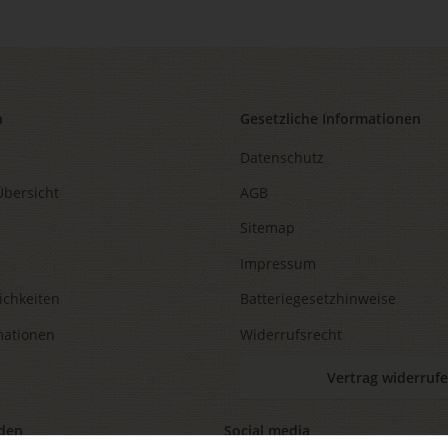
n
Gesetzliche Informationen
Datenschutz
Übersicht
AGB
Sitemap
Impressum
ichkeiten
Batteriegesetzhinweise
mationen
Widerrufsrecht
Vertrag widerruf
den
Social media