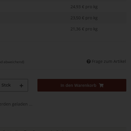
24,93 € pro kg
23,50 € pro kg
21,36 € pro kg
Frage zum Artikel
nd abweichend)
Stck
In den Warenkorb
den geladen ...