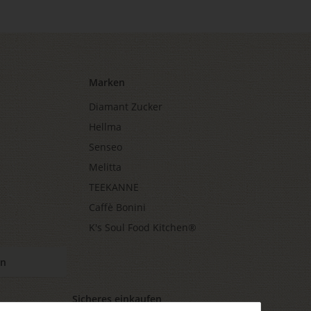
Marken
Diamant Zucker
Hellma
Senseo
Melitta
TEEKANNE
Caffè Bonini
K's Soul Food Kitchen®
en
Sicheres einkaufen