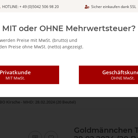
HOTLINE: + 49 (0)5042 506 98 20
Sicher einkaufen dank SSL
Netto
MIT oder OHNE Mehrwertsteuer?
werden Preise mit MwSt. (brutto) und
en Preise ohne MwSt. (netto) angezeigt.
ALIA - FEINKOSTARTIKEL
CAFFÈ MAJESTIC / DICAF
KAFFEE
Privatkunde
Geschäftskun
MIT MwSt.
OHNE MwSt.
 Kirsche - MHD: 28.02.2024 (20 Beutel)
Goldmännchen T