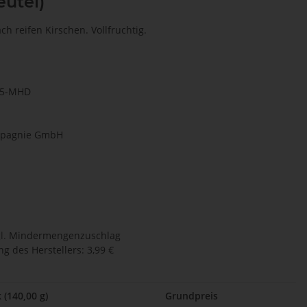
eutel)
h reifen Kirschen. Vollfruchtig.
15-MHD
mpagnie GmbH
l.
Mindermengenzuschlag
g des Herstellers
:
3,99 €
 (140,00 g)
Grundpreis