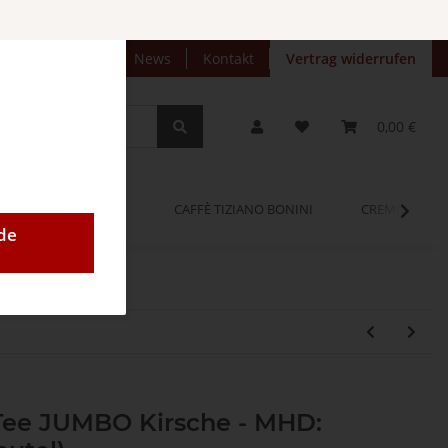
preise anzeigen
News
Kontakt
Vertrag widerrufen
0,00 €
OPINUM
CAFFÈ TIZIANO BONINI
CREMEO
de
ee JUMBO Kirsche - MHD: