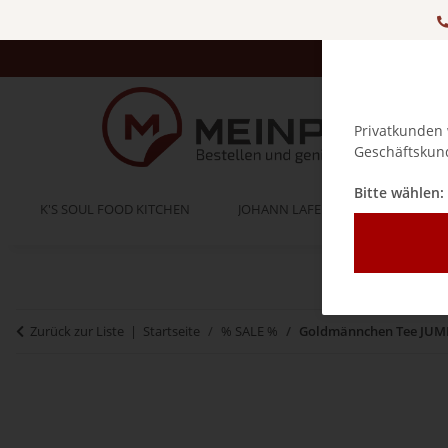
Privatkunden 
Geschäftskund
Bitte wählen:
K'S SOUL FOOD KITCHEN
JOHANN LAFER
BELLA IT
Zurück zur Liste
Startseite
% SALE %
Goldmännchen Tee JUMBO