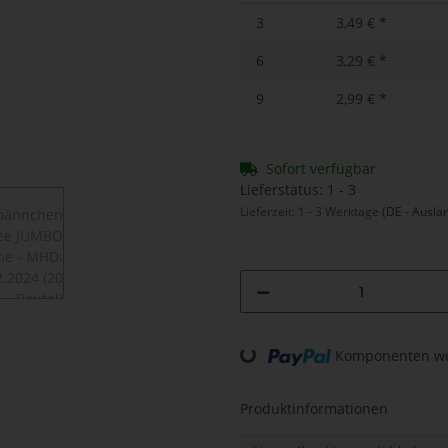
3
3,49 €
*
6
3,29 €
*
9
2,99 €
*
Sofort verfügbar
Lieferstatus: 1 - 3
Lieferzeit:
1 - 3 Werktage
(DE - Ausla
Loading...
Komponenten wer
Produktinformationen