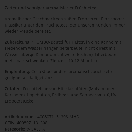
Zarter und sahniger aromatisierter Früchtetee.
Aromatischer Geschmack von süßen Erdbeeren. Ein schöner
Klassiker unter den Früchtetees, der unseren Kunden immer
wieder Freude bereitet.
Zubereitung:
1 JUMBO-Beutel für 1 Liter, in eine Kanne mit
siedendem Wasser hängen (Filterbeutel nicht direkt mit
Wasser übergießen und nicht weiterkochen). Filterbeutel
mehrmals schwenken. Ziehzeit: 10-12 Minuten.
Empfehlung:
Ges
üßt besonders aromatisch, auch sehr
geeignet als
Kaltgetränk
.
Zutaten:
Fruchtkelche von Hibiskusblüten (Malven oder
Karkaden), Hagebutten, Erdbeer- und Sahnearoma, 0,1%
Erdbeerstücke.
Artikelnummer:
4008071131308-MHD
GTIN:
4008071131308
Kategorie:
% SALE %