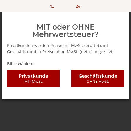
HOTLINE:
Sicher
MIT oder OHNE
+ 49
einkaufen
Mehrwertsteuer?
(0)5042
dank
Privatkunden werden Preise mit MwSt. (brutto) und
Geschäftskunden Preise ohne MwSt. (netto) angezeigt.
506 98
SSL
Zurück zur Liste
% SALE %
Bitte wählen:
20
Privatkunde
Geschäftskunde
MIT MwSt.
OHNE MwSt.