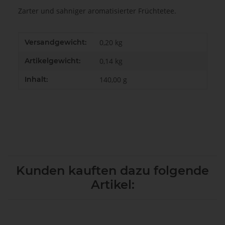
Zarter und sahniger aromatisierter Früchtetee.
Produkteigenschaft
Wert
Versandgewicht:
0,20 kg
Artikelgewicht:
0,14
kg
Inhalt:
140,00 g
Kunden kauften dazu folgende
Artikel: