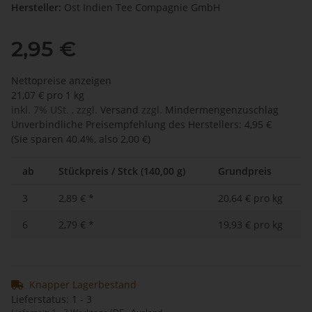
Hersteller:
Ost Indien Tee Compagnie GmbH
2,95 €
Nettopreise anzeigen
21,07 € pro 1 kg
inkl. 7% USt. , zzgl.
Versand
zzgl.
Mindermengenzuschlag
Unverbindliche Preisempfehlung des Herstellers
:
4,95 €
(Sie sparen
40.4%
, also
2,00 €
)
ab
Stückpreis / Stck (140,00 g)
Grundpreis
3
2,89 €
*
20,64 € pro kg
6
2,79 €
*
19,93 € pro kg
Knapper Lagerbestand
Lieferstatus: 1 - 3