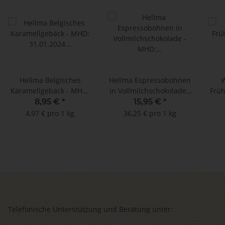
Hellma Belgisches
Hellma Espressobohnen
W
Karamellgebäck - MHD:
in Vollmilchschokolade -
Früh
31.01.2024 (300 Stück)
MHD: 31.03.2025 (ca.
8,95 €
*
15,95 €
*
380 Stück)
4,97 € pro 1 kg
36,25 € pro 1 kg
Telefonische Unterstützung und Beratung unter: