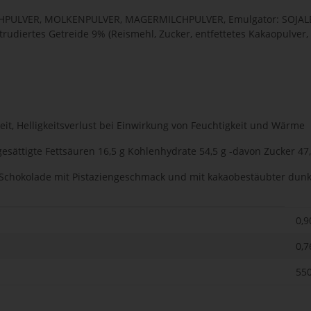
LCHPULVER, MOLKENPULVER, MAGERMILCHPULVER, Emulgator: SOJALECI
xtrudiertes Getreide 9% (Reismehl, Zucker, entfettetes Kakaopulv
eit, Helligkeitsverlust bei Einwirkung von Feuchtigkeit und Wärme
gesättigte Fettsäuren 16,5 g Kohlenhydrate 54,5 g -davon Zucker 47,6
 Schokolade mit Pistaziengeschmack und mit kakaobestäubter dun
0,9
0,7
550