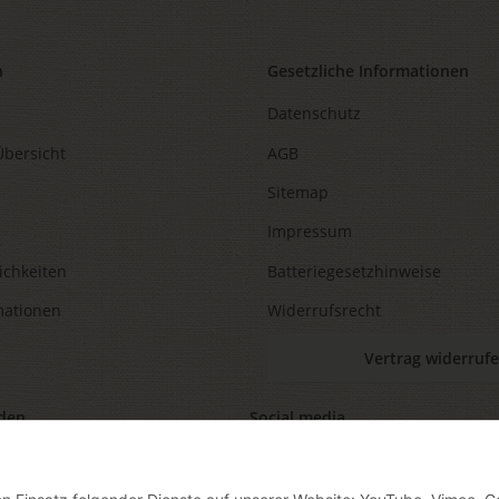
n
Gesetzliche Informationen
Datenschutz
Übersicht
AGB
Sitemap
Impressum
ichkeiten
Batteriegesetzhinweise
mationen
Widerrufsrecht
Vertrag widerruf
den
Social media