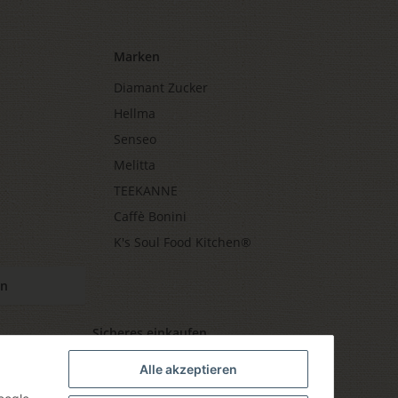
Marken
Diamant Zucker
Hellma
Senseo
Melitta
TEEKANNE
Caffè Bonini
K's Soul Food Kitchen®
en
Sicheres einkaufen
Alle akzeptieren