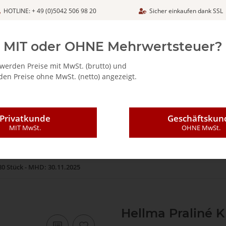
HOTLINE: + 49 (0)5042 506 98 20
Sicher einkaufen dank SSL
Netto
MIT oder OHNE Mehrwertsteuer?
werden Preise mit MwSt. (brutto) und
en Preise ohne MwSt. (netto) angezeigt.
ALIA - FEINKOSTARTIKEL
CAFFÈ MAJESTIC / DICAF
KAFFEE
Privatkunde
Geschäftskun
MIT MwSt.
OHNE MwSt.
80 Stück - MHD: 30.11.2025
Hellma Praliné K