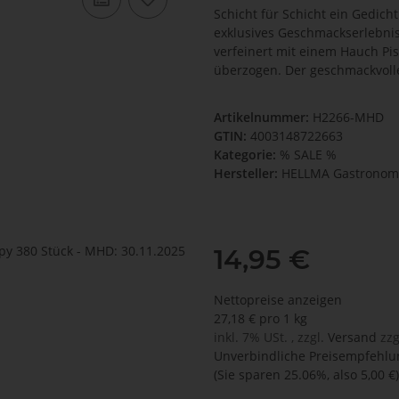
Schicht für Schicht ein Gedich
exklusives Geschmackserlebnis
verfeinert mit einem Hauch Pi
überzogen. Der geschmackvolle
Artikelnummer:
H2266-MHD
GTIN:
4003148722663
Kategorie:
% SALE %
Hersteller:
HELLMA Gastronom
14,95 €
Nettopreise anzeigen
27,18 € pro 1 kg
inkl. 7% USt. , zzgl.
Versand
zzg
Unverbindliche Preisempfehlun
(Sie sparen
25.06%
, also
5,00 €
)