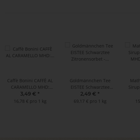
Caffè Bonini CAFFÈ AL
Goldmännchen Tee
Math
CARAMELLO MHD:
EISTEE Schwarztee
Sirup
30.04.2025 !! (16
Zitronensorbet - MHD:
MHD: 
3,49 €
*
2,49 €
*
Kaffeekapseln Dolce
30.04.2025 ! (20
16,78 € pro 1 kg
69,17 € pro 1 kg
15
Gusto®* kompatibel)
Tassenbeutel)