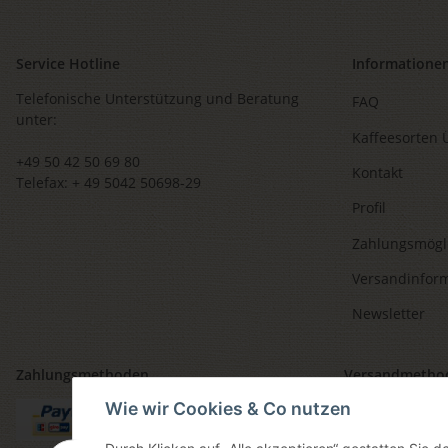
Service Hotline
Informatione
Telefonische Unterstützung und Beratung
FAQ
unter:
Kaffeesorten 
+49 50 42 50 69 80
Kontakt
Telefax: + 49 5042 50698-29
Profil
Zahlungsmögl
Versandinfor
Newsletter
Zahlungsmethoden
Versandmetho
Wie wir Cookies & Co nutzen