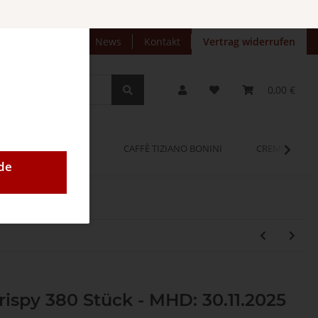
preise anzeigen
News
Kontakt
Vertrag widerrufen
0,00 €
OPINUM
CAFFÈ TIZIANO BONINI
CREMEO
de
rispy 380 Stück - MHD: 30.11.2025