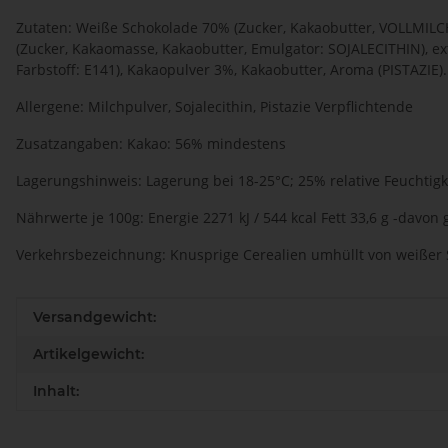
Zutaten: Weiße Schokolade 70% (Zucker, Kakaobutter, VOLLMI
(Zucker, Kakaomasse, Kakaobutter, Emulgator: SOJALECITHIN), e
Farbstoff: E141), Kakaopulver 3%, Kakaobutter, Aroma (PISTAZIE).
Allergene: Milchpulver, Sojalecithin, Pistazie Verpflichtende
Zusatzangaben: Kakao: 56% mindestens
Lagerungshinweis: Lagerung bei 18-25°C; 25% relative Feuchtigk
Nährwerte je 100g: Energie 2271 kJ / 544 kcal Fett 33,6 g -davon 
Verkehrsbezeichnung: Knusprige Cerealien umhüllt von weißer
Produkteigenschaft
Wert
Versandgewicht:
Artikelgewicht:
Inhalt: