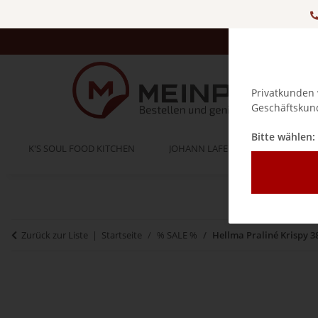
Privatkunden 
Geschäftskund
Bitte wählen:
K'S SOUL FOOD KITCHEN
JOHANN LAFER
BELLA IT
Zurück zur Liste
Startseite
% SALE %
Hellma Praliné Krispy 3