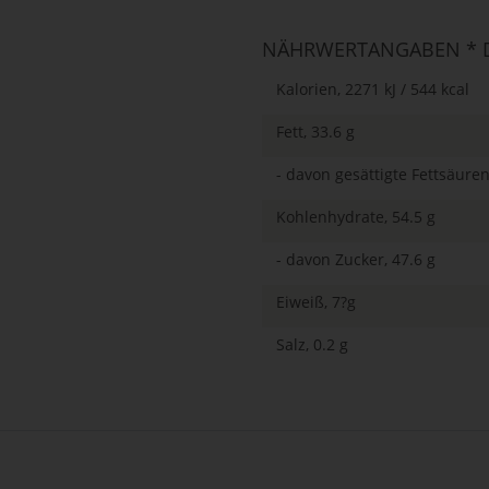
NÄHRWERTANGABEN * D
Kalorien, 2271 kJ / 544 kcal
Fett, 33.6 g
- davon gesättigte Fettsäuren
Kohlenhydrate, 54.5 g
- davon Zucker, 47.6 g
Eiweiß, 7?g
Salz, 0.2 g