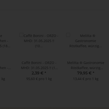
e
Caffè Bonini - ORZO -
Melitta ® Gastronomie
hen -
MHD: 31.05.2025 !! (10
Röstkaffee, würzig
25 (18
Nespresso ®
ergiebig - MHD:
2,39 €
*
79,95 €
*
25 g)
kompatible Kapseln)
08.10.2025 !!! (85 x 70 g)
1 kg
95,60 € pro 1 kg
13,44 € pro 1 kg