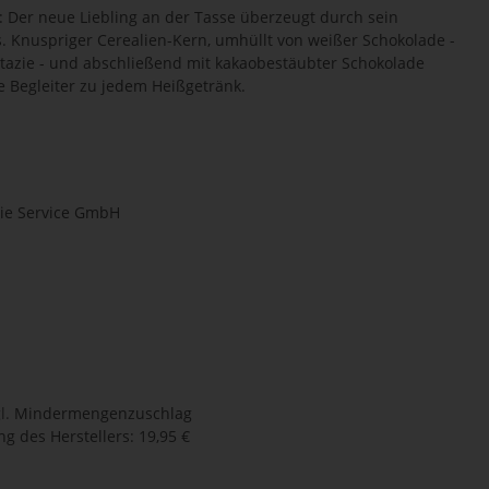
t: Der neue Liebling an der Tasse überzeugt durch sein
. Knuspriger Cerealien-Kern, umhüllt von weißer Schokolade -
stazie - und abschließend mit kakaobestäubter Schokolade
 Begleiter zu jedem Heißgetränk.
ie Service GmbH
l.
Mindermengenzuschlag
g des Herstellers
:
19,95 €