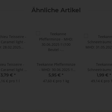
Ähnliche Artikel
ieu Teisseire -
Teekanne Pfefferminze
Teekann
 Caramel light -
- MHD: 30.06.2025 !!
Schneeträumc
28.02.2025 (250
(100 Beutel -
MHD: 31.05.20
3,79 €
*
5,95 €
*
1,99 €
*
ml)
Tassenportionen)
Teebeutel à 2,
,16 € pro 1 l
47,60 € pro 1 kg
49,14 € pro 