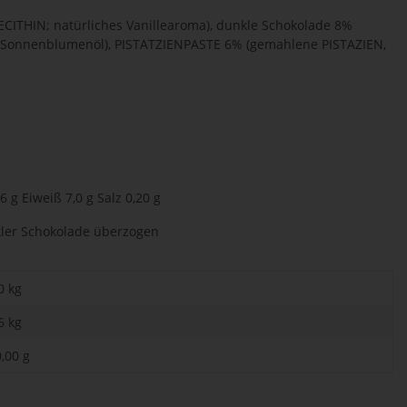
THIN; natürliches Vanillearoma), dunkle Schokolade 8%
er, Sonnenblumenöl), PISTATZIENPASTE 6% (gemahlene PISTAZIEN,
 g Eiweiß 7,0 g Salz 0,20 g
kler Schokolade überzogen
0 kg
6
kg
,00 g