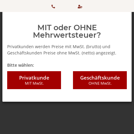
HOTLINE:
Sicher
MIT oder OHNE
+ 49
einkaufen
Mehrwertsteuer?
(0)5042
dank
Privatkunden werden Preise mit MwSt. (brutto) und
Geschäftskunden Preise ohne MwSt. (netto) angezeigt.
506 98
SSL
Zurück zur Liste
% SALE %
Bitte wählen:
20
Privatkunde
Geschäftskunde
MIT MwSt.
OHNE MwSt.