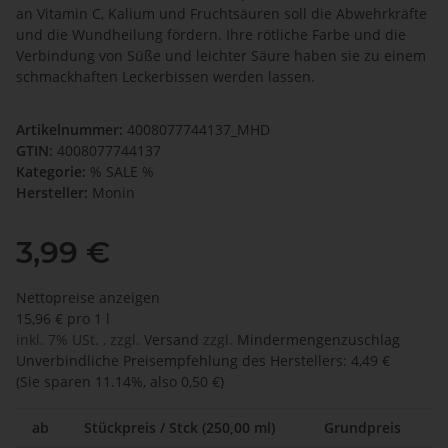
an Vitamin C, Kalium und Fruchtsäuren soll die Abwehrkräfte
und die Wundheilung fördern. Ihre rötliche Farbe und die
Verbindung von Süße und leichter Säure haben sie zu einem
schmackhaften Leckerbissen werden lassen.
Artikelnummer:
4008077744137_MHD
GTIN:
4008077744137
Kategorie:
% SALE %
Hersteller:
Monin
3,99 €
Nettopreise anzeigen
15,96 € pro 1 l
inkl. 7% USt. , zzgl.
Versand
zzgl.
Mindermengenzuschlag
Unverbindliche Preisempfehlung des Herstellers
:
4,49 €
(Sie sparen
11.14%
, also
0,50 €
)
ab
Stückpreis / Stck (250,00 ml)
Grundpreis