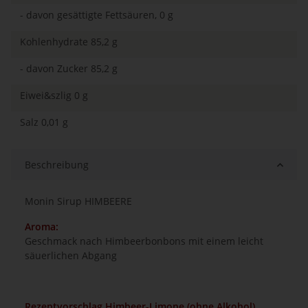
- davon gesättigte Fettsäuren, 0 g
Kohlenhydrate 85,2 g
- davon Zucker 85,2 g
Eiwei&szlig 0 g
Salz 0,01 g
Beschreibung
Monin Sirup HIMBEERE
Aroma:
Geschmack nach Himbeerbonbons mit einem leicht
säuerlichen Abgang
Rezeptvorschlag Himbeer-Limone (ohne Alkohol)