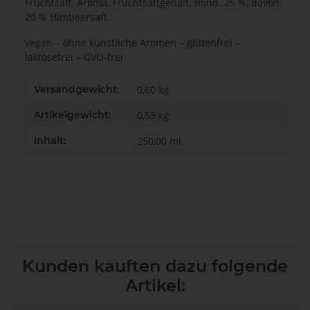
Fruchtsaft, Aroma. Fruchtsaftgehalt: mind. 25 %, davon
20 % Himbeersaft.
vegan – ohne künstliche Aromen – glutenfrei –
laktosefrei – GVO-frei
Produkteigenschaft
Wert
Versandgewicht:
0,60 kg
Artikelgewicht:
0,53
kg
Inhalt:
250,00 ml
Kunden kauften dazu folgende
Artikel: