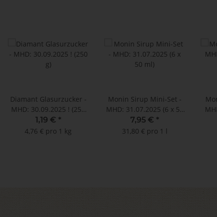
Diamant Glasurzucker -
Monin Sirup Mini-Set -
Mon
MHD: 30.09.2025 ! (250
MHD: 31.07.2025 (6 x 50
MHD
g)
ml)
1,19 €
*
7,95 €
*
4,76 € pro 1 kg
31,80 € pro 1 l