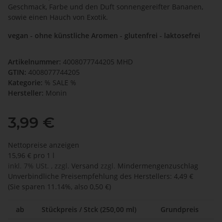
Geschmack, Farbe und den Duft sonnengereifter Bananen,
sowie einen Hauch von Exotik.
vegan - ohne künstliche Aromen - glutenfrei - laktosefrei
Artikelnummer:
4008077744205 MHD
GTIN:
4008077744205
Kategorie:
% SALE %
Hersteller:
Monin
3,99 €
Nettopreise anzeigen
15,96 € pro 1 l
inkl. 7% USt. , zzgl.
Versand
zzgl.
Mindermengenzuschlag
Unverbindliche Preisempfehlung des Herstellers
:
4,49 €
(Sie sparen
11.14%
, also
0,50 €
)
ab
Stückpreis / Stck (250,00 ml)
Grundpreis