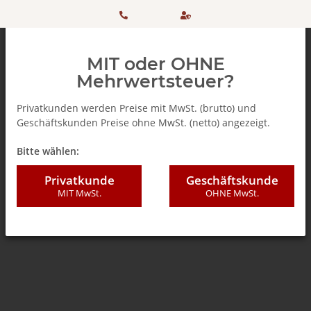
HOTLINE:
Sicher
MIT oder OHNE
+ 49
einkaufen
Mehrwertsteuer?
(0)5042
dank
Privatkunden werden Preise mit MwSt. (brutto) und
Geschäftskunden Preise ohne MwSt. (netto) angezeigt.
506 98
SSL
Zurück zur Liste
% SALE %
Bitte wählen:
20
Privatkunde
Geschäftskunde
MIT MwSt.
OHNE MwSt.