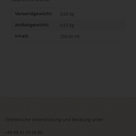
Produkteigenschaft
Wert
Versandgewicht:
0,60 kg
Artikelgewicht:
0,53
kg
Inhalt:
250,00 ml
Telefonische Unterstützung und Beratung unter:
+49 50 42 50 69 80