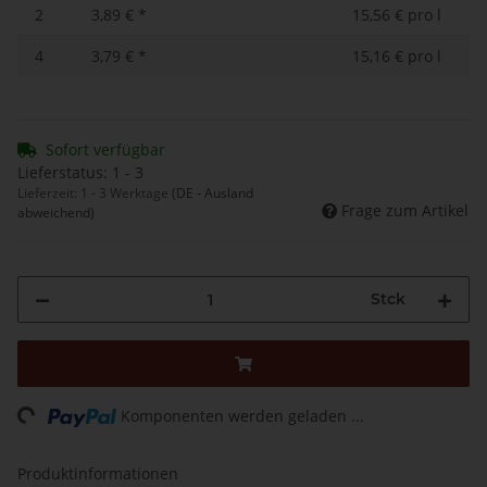
2
3,89 €
*
15,56 € pro l
4
3,79 €
*
15,16 € pro l
Sofort verfügbar
Lieferstatus: 1 - 3
Lieferzeit:
1 - 3 Werktage
(DE - Ausland
Frage zum Artikel
abweichend)
Stck
Loading...
Komponenten werden geladen ...
Produktinformationen