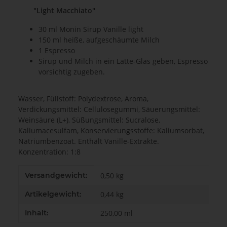
"Light Macchiato"
30 ml Monin Sirup Vanille light
150 ml heiße, aufgeschäumte Milch
1 Espresso
Sirup und Milch in ein Latte-Glas geben, Espresso
vorsichtig zugeben.
Wasser, Füllstoff: Polydextrose, Aroma,
Verdickungsmittel: Cellulosegummi, Säuerungsmittel:
Weinsäure (L+), Süßungsmittel: Sucralose,
Kaliumacesulfam, Konservierungsstoffe: Kaliumsorbat,
Natriumbenzoat. Enthält Vanille-Extrakte.
Konzentration: 1:8
Produkteigenschaft
Wert
Versandgewicht:
0,50 kg
Artikelgewicht:
0,44
kg
Inhalt:
250,00 ml