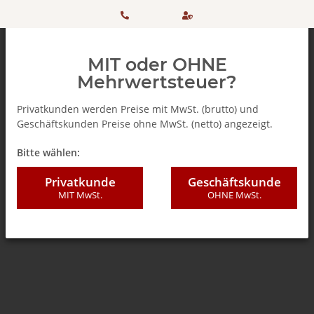
HOTLINE:
Sicher
MIT oder OHNE
+ 49
einkaufen
Mehrwertsteuer?
(0)5042
dank
Privatkunden werden Preise mit MwSt. (brutto) und
Geschäftskunden Preise ohne MwSt. (netto) angezeigt.
506 98
SSL
Zurück zur Liste
% SALE %
Bitte wählen:
20
Privatkunde
Geschäftskunde
MIT MwSt.
OHNE MwSt.