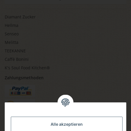
Diamant Zucker
Hellma
Senseo
Melitta
TEEKANNE
Caffè Bonini
K's Soul Food Kitchen®
Zahlungsmethoden
Versandmethoden
Alle akzeptieren