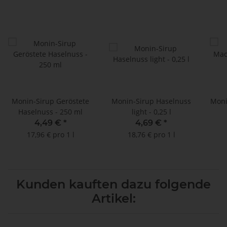
Monin-Sirup Geröstete
Monin-Sirup Haselnuss
Moni
Haselnuss - 250 ml
light - 0,25 l
4,49 €
*
4,69 €
*
17,96 € pro 1 l
18,76 € pro 1 l
Kunden kauften dazu folgende
Artikel: