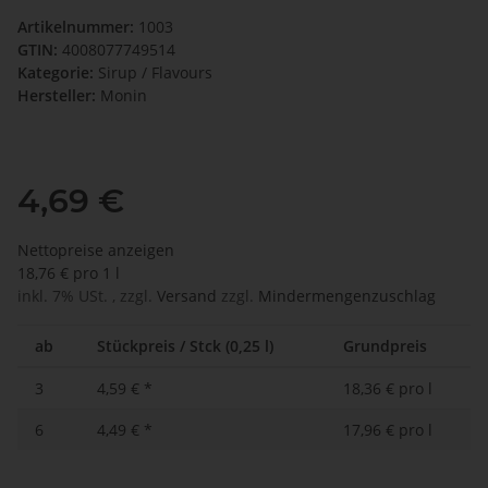
Artikelnummer:
1003
GTIN:
4008077749514
Kategorie:
Sirup / Flavours
Hersteller:
Monin
4,69 €
Nettopreise anzeigen
18,76 € pro 1 l
inkl. 7% USt. , zzgl.
Versand
zzgl.
Mindermengenzuschlag
ab
Stückpreis / Stck (0,25 l)
Grundpreis
3
4,59 €
*
18,36 € pro l
6
4,49 €
*
17,96 € pro l