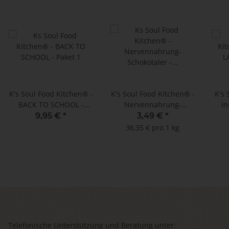
K's Soul Food Kitchen® -
K's Soul Food Kitchen® -
K's
BACK TO SCHOOL -
Nervennahrung-
in
Paket 1
Schokotaler - 6er-Set -
Ja
9,95 €
*
3,49 €
*
96 g
g
36,35 € pro 1 kg
Telefonische Unterstützung und Beratung unter: