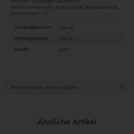
Farbstoff: Sulfitlaugen-Zuckerkulör,
Konservierungsstoffe: Kaliumsorbat, Natriumbenzoat.
Konzentration: 1:8
Produkteigenschaft
Wert
Versandgewicht:
0,50 kg
Artikelgewicht:
0,44
kg
Inhalt:
0,25 l
Benachrichtigen, wenn verfügbar
Ähnliche Artikel