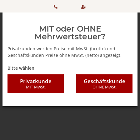
HOTLINE:
Sicher
MIT oder OHNE
+ 49
einkaufen
Mehrwertsteuer?
(0)5042
dank
Privatkunden werden Preise mit MwSt. (brutto) und
Geschäftskunden Preise ohne MwSt. (netto) angezeigt.
506 98
SSL
Zurück zur Liste
Sirup / Flavours
Bitte wählen:
20
Privatkunde
Geschäftskunde
MIT MwSt.
OHNE MwSt.