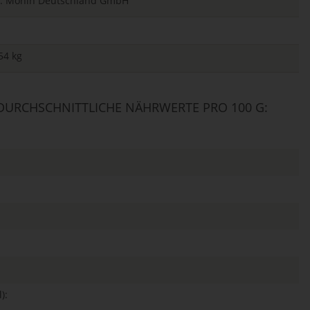
ger: Monin Deutschland GmbH
54 kg
URCHSCHNITTLICHE NÄHRWERTE PRO 100 G:
):