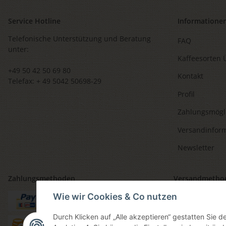
Service Hotline
Informatione
Telefonische Unterstützung und Beratung
FAQ
unter:
Kaffeesorten 
+49 50 42 50 69 80
Kontakt
Telefax: + 49 5042 50698-29
Profil
Zahlungsmögl
Versandinfor
Newsletter
Zahlungsmethoden
Versandmetho
Wie wir Cookies & Co nutzen
Durch Klicken auf „Alle akzeptieren“ gestatten Sie 