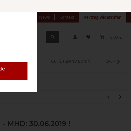
preise anzeigen
News
Kontakt
Vertrag widerrufen
0,00 €
OPINUM
CAFFÈ TIZIANO BONINI
CREMEO
de
 - MHD: 30.06.2019 !