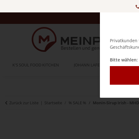
Privatkunden 
Geschäftskund
Bitte wählen:
K'S SOUL FOOD KITCHEN
JOHANN LAFER
BELLA IT
Zurück zur Liste
Startseite
% SALE %
Monin-Sirup Irish - MHD: