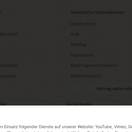
n
Gesetzliche Informationen
Datenschutz
Übersicht
AGB
Sitemap
Impressum
ichkeiten
Batteriegesetzhinweise
mationen
Widerrufsrecht
Vertrag widerruf
den
Social media
den Einsatz folgender Dienste auf unserer Website: YouTube, Vimeo, G