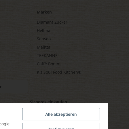
Marken
Diamant Zucker
Hellma
Senseo
Melitta
TEEKANNE
Caffè Bonini
K's Soul Food Kitchen®
en
Sicheres einkaufen
Alle akzeptieren
oogle