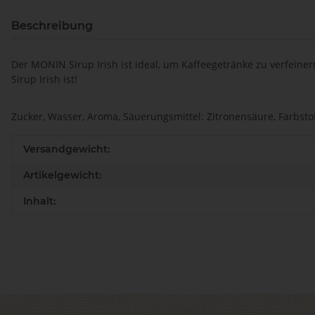
Beschreibung
Der MONIN Sirup Irish ist ideal, um Kaffeegetränke zu verfeine
Sirup Irish ist!
Zucker, Wasser, Aroma, Säuerungsmittel: Zitronensäure, Farbsto
Produkteigenschaft
Wert
Versandgewicht:
Artikelgewicht:
Inhalt: