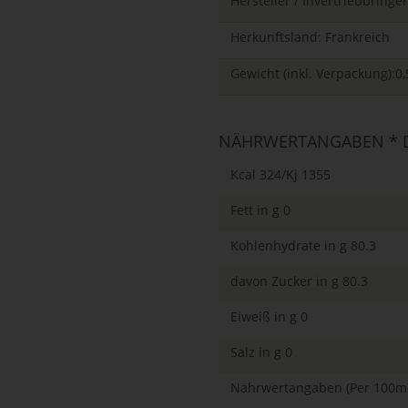
Hersteller / Invertriebbrin
Herkunftsland: Frankreich
Gewicht (inkl. Verpackung):0,
NÄHRWERTANGABEN * D
Kcal 324/Kj 1355
Fett in g 0
Kohlenhydrate in g 80.3
davon Zucker in g 80.3
Eiweiß in g 0
Salz in g 0
Nährwertangaben (Per 100ml