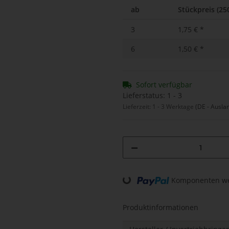
ab
Stückpreis (25
3
1,75 €
*
6
1,50 €
*
Sofort verfügbar
Lieferstatus: 1 - 3
Lieferzeit:
1 - 3 Werktage
(DE - Ausla
Loading...
Komponenten wer
Produktinformationen