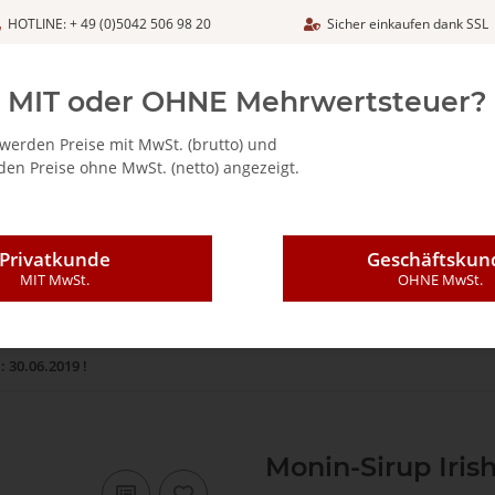
HOTLINE: + 49 (0)5042 506 98 20
Sicher einkaufen dank SSL
Netto
MIT oder OHNE Mehrwertsteuer?
werden Preise mit MwSt. (brutto) und
en Preise ohne MwSt. (netto) angezeigt.
ALIA - FEINKOSTARTIKEL
CAFFÈ MAJESTIC / DICAF
KAFFEE
Privatkunde
Geschäftskun
MIT MwSt.
OHNE MwSt.
 30.06.2019 !
Monin-Sirup Irish