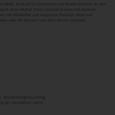
(MHD: 30.06.2019!) Geschmack und Bukett erinnern an den
 jedoch ohne Alkohol. Feine Caramel-Aromen mit dezenter
en von Röstkaffee und exquisiten Pralinen. Ideal zum
täten oder für Dessert- und After-Dinner-Cocktails.
D
l.
Mindermengenzuschlag
g des Herstellers
:
3,69 €