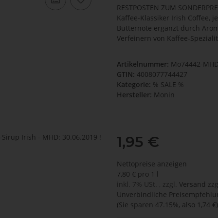
RESTPOSTEN ZUM SONDERPREIS 
Kaffee-Klassiker Irish Coffee,
Butternote ergänzt durch Arom
Verfeinern von Kaffee-Speziali
Artikelnummer:
Mo74442-MH
GTIN:
4008077744427
Kategorie:
% SALE %
Hersteller:
Monin
1,95 €
Nettopreise anzeigen
7,80 € pro 1 l
inkl. 7% USt. , zzgl.
Versand
zzg
Unverbindliche Preisempfehlun
(Sie sparen
47.15%
, also
1,74 €
)