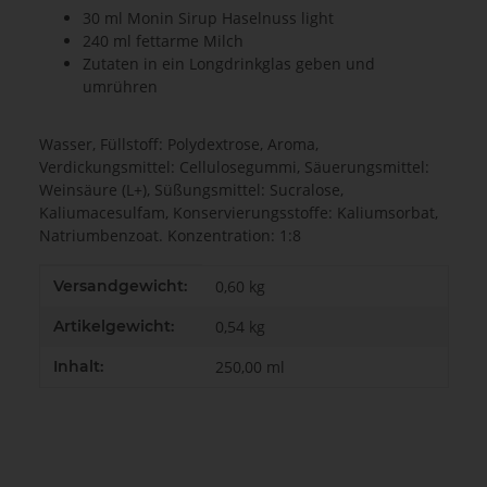
30 ml Monin Sirup Haselnuss light
240 ml fettarme Milch
Zutaten in ein Longdrinkglas geben und
umrühren
Wasser, Füllstoff: Polydextrose, Aroma,
Verdickungsmittel: Cellulosegummi, Säuerungsmittel:
Weinsäure (L+), Süßungsmittel: Sucralose,
Kaliumacesulfam, Konservierungsstoffe: Kaliumsorbat,
Natriumbenzoat. Konzentration: 1:8
Produkteigenschaft
Wert
Versandgewicht:
0,60 kg
Artikelgewicht:
0,54
kg
Inhalt:
250,00 ml