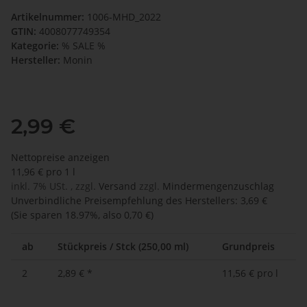
Artikelnummer:
1006-MHD_2022
GTIN:
4008077749354
Kategorie:
% SALE %
Hersteller:
Monin
2,99 €
Nettopreise anzeigen
11,96 € pro 1 l
inkl. 7% USt. , zzgl.
Versand
zzgl.
Mindermengenzuschlag
Unverbindliche Preisempfehlung des Herstellers
:
3,69 €
(Sie sparen
18.97%
, also
0,70 €
)
ab
Stückpreis / Stck (250,00 ml)
Grundpreis
2
2,89 €
*
11,56 € pro l