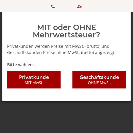
HOTLINE:
Sicher
MIT oder OHNE
+ 49
einkaufen
Mehrwertsteuer?
(0)5042
dank
Privatkunden werden Preise mit MwSt. (brutto) und
Geschäftskunden Preise ohne MwSt. (netto) angezeigt.
506 98
SSL
Zurück zur Liste
% SALE %
Bitte wählen:
20
Privatkunde
Geschäftskunde
MIT MwSt.
OHNE MwSt.