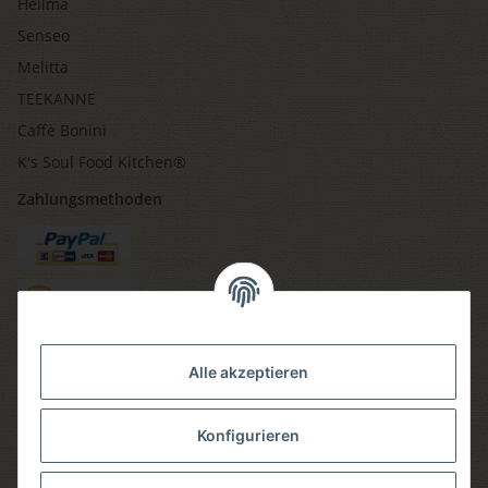
Hellma
Senseo
Melitta
TEEKANNE
Caffè Bonini
K's Soul Food Kitchen®
Zahlungsmethoden
Versandmethoden
Alle akzeptieren
Konfigurieren
Social media