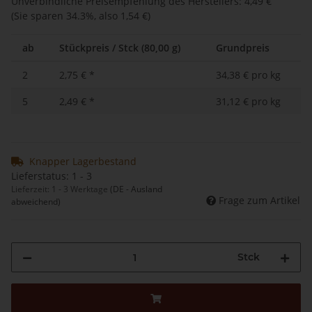
Unverbindliche Preisempfehlung des Herstellers
:
4,49 €
(Sie sparen
34.3%
, also
1,54 €
)
ab
Stückpreis / Stck (80,00 g)
Grundpreis
2
2,75 €
*
34,38 € pro kg
5
2,49 €
*
31,12 € pro kg
Knapper Lagerbestand
Lieferstatus: 1 - 3
Lieferzeit:
1 - 3 Werktage
(DE - Ausland
Frage zum Artikel
abweichend)
Stck