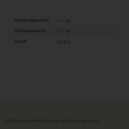
Produkteigenschaft
Wert
Versandgewicht:
0,12 kg
Artikelgewicht:
0,11
kg
Inhalt:
80,00 g
Telefonische Unterstützung und Beratung unter: