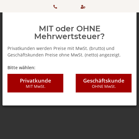
HOTLINE:
Sicher
MIT oder OHNE
+ 49
einkaufen
Mehrwertsteuer?
(0)5042
dank
Privatkunden werden Preise mit MwSt. (brutto) und
Geschäftskunden Preise ohne MwSt. (netto) angezeigt.
506 98
SSL
Zurück zur Liste
% SALE %
Bitte wählen:
20
Privatkunde
Geschäftskunde
MIT MwSt.
OHNE MwSt.