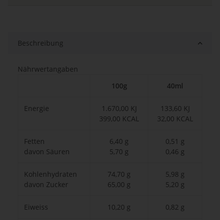
Beschreibung
Nährwertangaben
100g
40ml
Energie
1.670,00 KJ
133,60 KJ
399,00 KCAL
32,00 KCAL
Fetten
6,40 g
0,51 g
davon Säuren
5,70 g
0,46 g
Kohlenhydraten
74,70 g
5,98 g
davon Zucker
65,00 g
5,20 g
Eiweiss
10,20 g
0,82 g