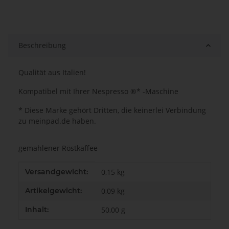
Beschreibung
Qualität aus Italien!
Kompatibel mit Ihrer Nespresso ®* -Maschine
* Diese Marke gehört Dritten, die keinerlei Verbindung
zu meinpad.de haben.
gemahlener Röstkaffee
Produkteigenschaft
Wert
Versandgewicht:
0,15 kg
Artikelgewicht:
0,09
kg
Inhalt:
50,00 g