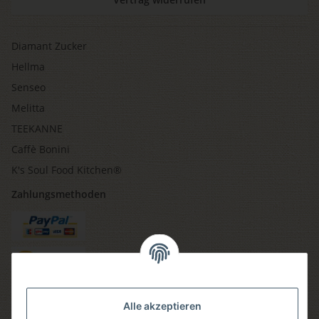
Diamant Zucker
Hellma
Senseo
Melitta
TEEKANNE
Caffè Bonini
K's Soul Food Kitchen®
Zahlungsmethoden
Versandmethoden
Alle akzeptieren