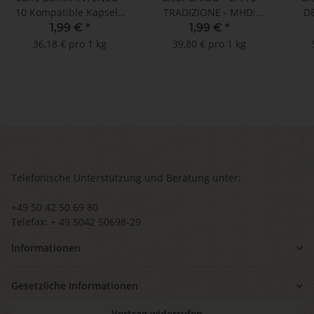
10 Kompatible Kapseln
TRADIZIONE - MHD:
DE
Nespresso ®*
31.12.2025 !! (10
Ko
1,99 €
*
1,99 €
*
Kompatible Kapseln
36,18 € pro 1 kg
39,80 € pro 1 kg
Nespresso ®*)
Telefonische Unterstützung und Beratung unter:
+49 50 42 50 69 80
Telefax: + 49 5042 50698-29
Informationen
Gesetzliche Informationen
Vertrag widerrufen