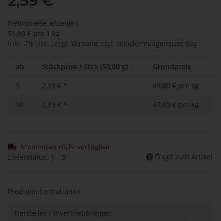
2,59 €
Nettopreise anzeigen
51,80 € pro 1 kg
inkl. 7% USt. , zzgl.
Versand
zzgl.
Mindermengenzuschlag
ab
Stückpreis / Stck (50,00 g)
Grundpreis
5
2,49 €
*
49,80 € pro kg
10
2,39 €
*
47,80 € pro kg
Momentan nicht verfügbar
Frage zum Artikel
Lieferstatus: 1 - 3
Produktinformationen
Hersteller / Invertriebbringer: