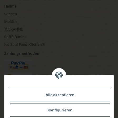
Hellma
Senseo
Melitta
TEEKANNE
Caffè Bonini
K's Soul Food Kitchen®
Zahlungsmethoden
Versandmethoden
Alle akzeptieren
Konfigurieren
Social media