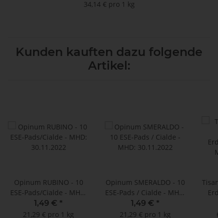
34,14 € pro 1 kg
Kunden kauften dazu folgende
Artikel:
Opinum RUBINO - 10
Opinum SMERALDO - 10
Tisa
ESE-Pads/Cialde - MHD:
ESE-Pads / Cialde - MHD:
Er
30.11.2022
30.11.2022
1,49 €
*
1,49 €
*
21,29 € pro 1 kg
21,29 € pro 1 kg