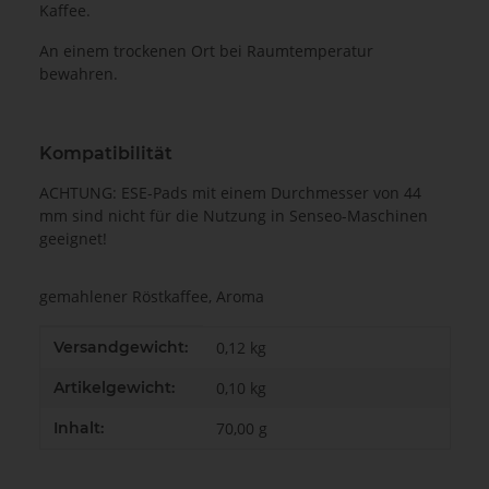
Kaffee.
An einem trockenen Ort bei Raumtemperatur
bewahren.
Kompatibilität
ACHTUNG: ESE-Pads mit einem Durchmesser von 44
mm sind nicht für die Nutzung in Senseo-Maschinen
geeignet!
gemahlener Röstkaffee, Aroma
Produkteigenschaft
Wert
Versandgewicht:
0,12 kg
Artikelgewicht:
0,10
kg
Inhalt:
70,00 g