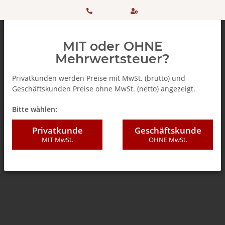
HOTLINE:
Sicher
MIT oder OHNE
+ 49
einkaufen
Mehrwertsteuer?
(0)5042
dank
Privatkunden werden Preise mit MwSt. (brutto) und
Geschäftskunden Preise ohne MwSt. (netto) angezeigt.
506 98
SSL
Zurück zur Liste
% SALE %
Bitte wählen:
20
Privatkunde
Geschäftskunde
MIT MwSt.
OHNE MwSt.