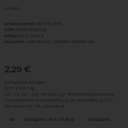
10 Pads
Artikelnummer:
B600-Gi_MHD
GTIN:
8055742992658
Kategorie:
% SALE %
Hersteller:
Caffè Bonini - GRUPPO GIMOKA SRL
2,29 €
Nettopreise anzeigen
32,71 € pro 1 kg
inkl. 7% USt. , zzgl.
Versand
zzgl.
Mindermengenzuschlag
Unverbindliche Preisempfehlung des Herstellers
:
2,75 €
(Sie sparen
16.73%
, also
0,46 €
)
ab
Stückpreis / Stck (70,00 g)
Grundpreis