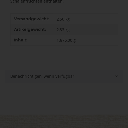
Schalenfrüchten enthalten.
Produkteigenschaft
Wert
Versandgewicht:
2,50 kg
Artikelgewicht:
2,33
kg
Inhalt:
1.875,00 g
Benachrichtigen, wenn verfügbar