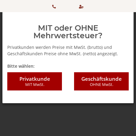
HOTLINE:
Sicher
MIT oder OHNE
+ 49
einkaufen
Mehrwertsteuer?
(0)5042
dank
Privatkunden werden Preise mit MwSt. (brutto) und
Geschäftskunden Preise ohne MwSt. (netto) angezeigt.
506 98
SSL
Zurück zur Liste
K's Soul Food Kitchen
Bitte wählen:
20
Privatkunde
Geschäftskunde
MIT MwSt.
OHNE MwSt.