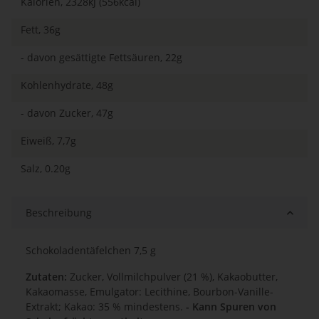
Kalorien, 2328kJ (556kcal)
Fett, 36g
- davon gesättigte Fettsäuren, 22g
Kohlenhydrate, 48g
- davon Zucker, 47g
Eiweiß, 7,7g
Salz, 0.20g
Beschreibung
Schokoladentäfelchen 7,5 g
Zutaten:
Zucker, Vollmilchpulver (21 %), Kakaobutter,
Kakaomasse, Emulgator: Lecithine, Bourbon-Vanille-
Extrakt; Kakao: 35 % mindestens.
- Kann Spuren von