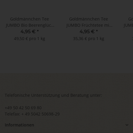
Goldmännchen Tee
Goldmännchen Tee
G
JUMBO Bio Beerenglück
JUMBO Früchtetee mit
JUMB
- 20 Beutel
Vitamin C - 20 Jumbo-
4,95 €
*
4,95 €
*
Teebeutel
49,50 € pro 1 kg
35,36 € pro 1 kg
Telefonische Unterstützung und Beratung unter:
+49 50 42 50 69 80
Telefax: + 49 5042 50698-29
Informationen