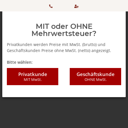
HOTLINE:
Sicher
MIT oder OHNE
+ 49
einkaufen
Mehrwertsteuer?
(0)5042
dank
Privatkunden werden Preise mit MwSt. (brutto) und
Geschäftskunden Preise ohne MwSt. (netto) angezeigt.
506 98
SSL
Zurück zur Liste
Teebeutel
Bitte wählen:
20
Privatkunde
Geschäftskunde
MIT MwSt.
OHNE MwSt.