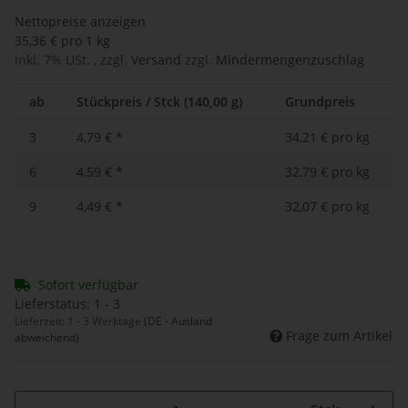
Nettopreise anzeigen
35,36 € pro 1 kg
inkl. 7% USt. , zzgl.
Versand
zzgl.
Mindermengenzuschlag
ab
Stückpreis / Stck (140,00 g)
Grundpreis
3
4,79 €
*
34,21 € pro kg
6
4,59 €
*
32,79 € pro kg
9
4,49 €
*
32,07 € pro kg
Sofort verfügbar
Lieferstatus: 1 - 3
Lieferzeit:
1 - 3 Werktage
(DE - Ausland
Frage zum Artikel
abweichend)