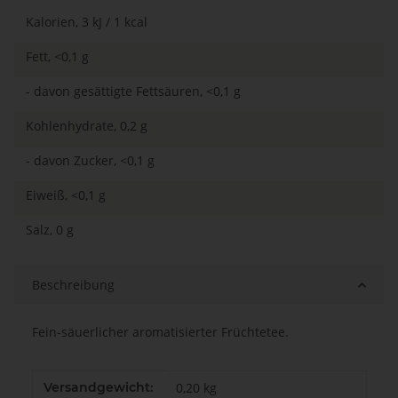
Kalorien, 3 kJ / 1 kcal
Fett, <0,1 g
- davon gesättigte Fettsäuren, <0,1 g
Kohlenhydrate, 0,2 g
- davon Zucker, <0,1 g
Eiweiß, <0,1 g
Salz, 0 g
Beschreibung
Fein-säuerlicher aromatisierter Früchtetee.
Produkteigenschaft
Wert
Versandgewicht:
0,20 kg