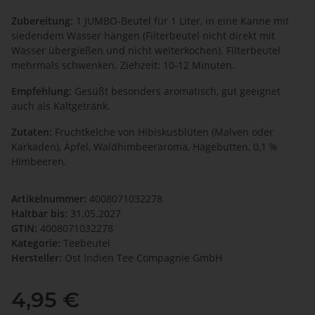
Zubereitung:
1 JUMBO-Beutel für 1 Liter, in eine Kanne mit
siedendem Wasser hängen (Filterbeutel nicht direkt mit
Wasser übergießen und nicht weiterkochen). Filterbeutel
mehrmals schwenken. Ziehzeit: 10-12 Minuten.
Empfehlung:
Gesüßt besonders aromatisch, gut geeignet
auch als Kaltgetränk.
Zutaten:
Fruchtkelche von Hibiskusblüten (Malven oder
Karkaden), Äpfel, Waldhimbeeraroma, Hagebutten, 0,1 %
Himbeeren.
Artikelnummer:
4008071032278
Haltbar bis:
31.05.2027
GTIN:
4008071032278
Kategorie:
Teebeutel
Hersteller:
Ost Indien Tee Compagnie GmbH
4,95 €