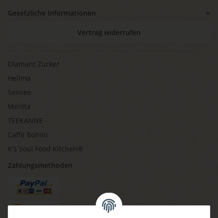
Gesetzliche Informationen
Vertrag widerrufen
Diamant Zucker
Hellma
Senseo
Melitta
TEEKANNE
Caffè Bonini
K's Soul Food Kitchen®
Zahlungsmethoden