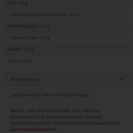
Fett: 2,3 g
- davon gesättigte Fettsäuren: 0,4 g
Kohlenhydrate: 1,3 g
- davon Zucker: 1,0 g
Eiweiß: 1,6 g
Salz: 21,0 g
Beschreibung
Lagerhinweise: kühl und trocken lagern
Wasser, rote Chilischoten 28%, Salz, Gewürze,
Knoblauch, Essig, Verdickungsmittel: Xanthan;
Konservierungsstoff: Natriumbenzoat (
ohne künstliche
Geschmacksverstärker
)