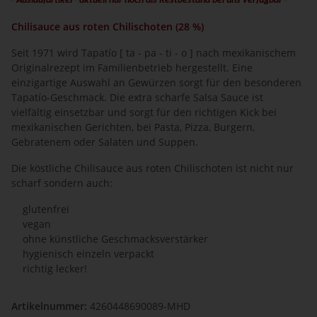
- Auslaufartikel - aktuell nur noch als Restbestand bei uns verfügbar -
Chilisauce aus roten Chilischoten (28 %)
Seit 1971 wird Tapatío [ ta - pa - ti - o ] nach mexikanischem
Originalrezept im Familienbetrieb hergestellt. Eine
einzigartige Auswahl an Gewürzen sorgt für den besonderen
Tapatío-Geschmack. Die extra scharfe Salsa Sauce ist
vielfältig einsetzbar und sorgt für den richtigen Kick bei
mexikanischen Gerichten, bei Pasta, Pizza, Burgern,
Gebratenem oder Salaten und Suppen.
Die köstliche Chilisauce aus roten Chilischoten ist nicht nur
scharf sondern auch:
glutenfrei
vegan
ohne künstliche Geschmacksverstärker
hygienisch einzeln verpackt
richtig lecker!
Artikelnummer:
4260448690089-MHD