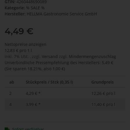
GTIN:
4260448690089
Kategorie:
% SALE %
Hersteller:
HELLMA Gastronomie Service GmbH
4,49 €
Nettopreise anzeigen
12,83 € pro 1 l
inkl. 7% USt. , zzgl.
Versand
zzgl.
Mindermengenzuschlag
Unverbindliche Preisempfehlung des Herstellers
:
5,49 €
(Sie sparen
18.21%
, also
1,00 €
)
ab
Stückpreis / Stck (0,35 l)
Grundpreis
2
4,29 €
*
12,26 € pro l
4
3,99 €
*
11,40 € pro l
Sofort verfügbar