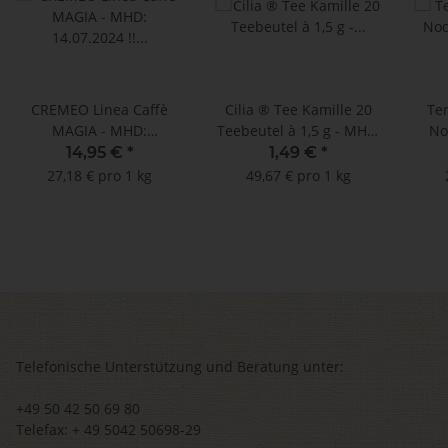
CREMEO Linea Caffè
Cilia ® Tee Kamille 20
Terr
MAGIA - MHD:
Teebeutel à 1,5 g - MHD:
No
14.07.2024 !! (100
16.09.2021
H
14,95 €
*
1,49 €
*
Kapseln Nespresso ®
31
27,18 € pro 1 kg
49,67 € pro 1 kg
kompatibel)
Telefonische Unterstützung und Beratung unter:
+49 50 42 50 69 80
Telefax: + 49 5042 50698-29