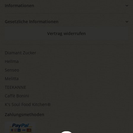
Informationen
Gesetzliche Informationen
Vertrag widerrufen
Diamant Zucker
Hellma
Senseo
Melitta
TEEKANNE
Caffè Bonini
K's Soul Food Kitchen®
Zahlungsmethoden