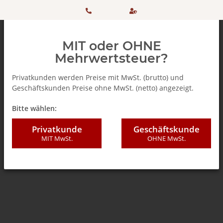
HOTLINE:
Sicher
MIT oder OHNE
+ 49
einkaufen
Mehrwertsteuer?
(0)5042
dank
Privatkunden werden Preise mit MwSt. (brutto) und
Geschäftskunden Preise ohne MwSt. (netto) angezeigt.
506 98
SSL
Zurück zur Liste
% SALE %
Bitte wählen:
20
Privatkunde
Geschäftskunde
MIT MwSt.
OHNE MwSt.