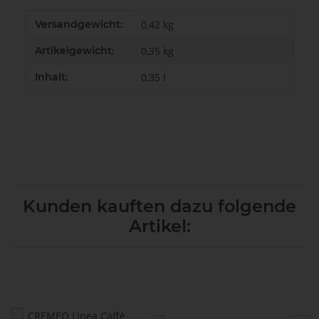
Produkteigenschaft
Wert
Versandgewicht:
0,42 kg
Artikelgewicht:
0,35
kg
Inhalt:
0,35 l
Kunden kauften dazu folgende
Artikel: