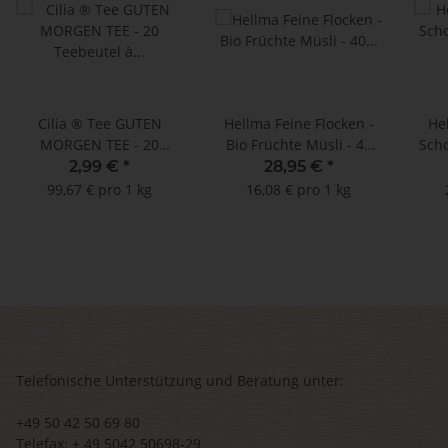
Cilia ® Tee GUTEN
Hellma Feine Flocken -
He
MORGEN TEE - 20
Bio Früchte Müsli - 40
Scho
Teebeutel à 1,5 g
Portionen à 45 g
2,99 €
*
28,95 €
*
99,67 € pro 1 kg
16,08 € pro 1 kg
Telefonische Unterstützung und Beratung unter:
+49 50 42 50 69 80
Telefax: + 49 5042 50698-29