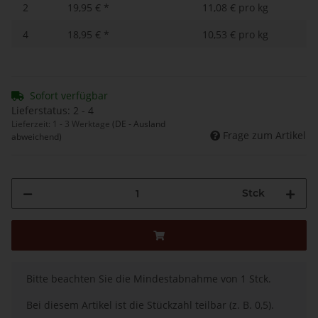
2
19,95 €
*
11,08 € pro kg
4
18,95 €
*
10,53 € pro kg
Sofort verfügbar
Lieferstatus: 2 - 4
Lieferzeit:
1 - 3 Werktage
(DE - Ausland
Frage zum Artikel
abweichend)
Stck
x
Bitte beachten Sie die Mindestabnahme von 1 Stck.
Bei diesem Artikel ist die Stückzahl teilbar (z. B. 0,5).