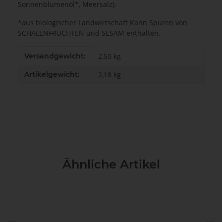
Sonnenblumenöl*, Meersalz).
*aus biologischer Landwirtschaft Kann Spuren von
SCHALENFRÜCHTEN und SESAM enthalten.
Produkteigenschaft
Wert
Versandgewicht:
2,50 kg
Artikelgewicht:
2,18
kg
Ähnliche Artikel