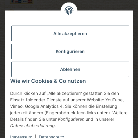
Versandmethoden
Alle akzeptieren
Konfigurieren
Social media
Ablehnen
Wie wir Cookies & Co nutzen
Durch Klicken auf „Alle akzeptieren“ gestatten Sie den
Sicheres einkaufen
Einsatz folgender Dienste auf unserer Website: YouTube,
Vimeo, Google Analytics 4. Sie können die Einstellung
jederzeit ändern (Fingerabdruck-Icon links unten). Weitere
Details finden Sie unter
Konfigurieren
und in unserer
Datenschutzerklärung
.
* Alle Preise inkl. gesetzlicher USt., zzgl.
Versand
, zzgl.
Mindermengenzuschlag
Impressum
|
Datenschutz