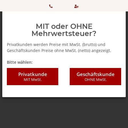
HOTLINE:
Sicher
MIT oder OHNE
+ 49
einkaufen
Mehrwertsteuer?
(0)5042
dank
Privatkunden werden Preise mit MwSt. (brutto) und
Geschäftskunden Preise ohne MwSt. (netto) angezeigt.
506 98
SSL
Zurück zur Liste
% SALE %
Bitte wählen:
20
Privatkunde
Geschäftskunde
MIT MwSt.
OHNE MwSt.