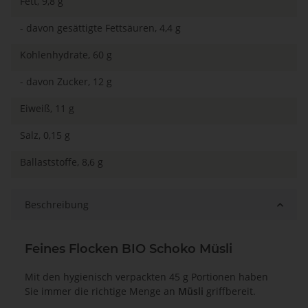
Fett, 9,8 g
- davon gesättigte Fettsäuren, 4,4 g
Kohlenhydrate, 60 g
- davon Zucker, 12 g
Eiweiß, 11 g
Salz, 0,15 g
Ballaststoffe, 8,6 g
Beschreibung
Feines Flocken BIO Schoko Müsli
Mit den hygienisch verpackten 45 g Portionen haben
Sie immer die richtige Menge an
Müsli
griffbereit.