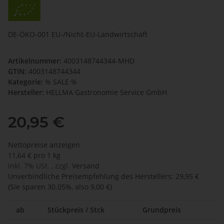
DE-ÖKO-001 EU-/Nicht-EU-Landwirtschaft
Artikelnummer:
4003148744344-MHD
GTIN:
4003148744344
Kategorie:
% SALE %
Hersteller:
HELLMA Gastronomie Service GmbH
20,95 €
Nettopreise anzeigen
11,64 € pro 1 kg
inkl. 7% USt. , zzgl.
Versand
Unverbindliche Preisempfehlung des Herstellers
:
29,95 €
(Sie sparen
30.05%
, also
9,00 €
)
ab
Stückpreis / Stck
Grundpreis