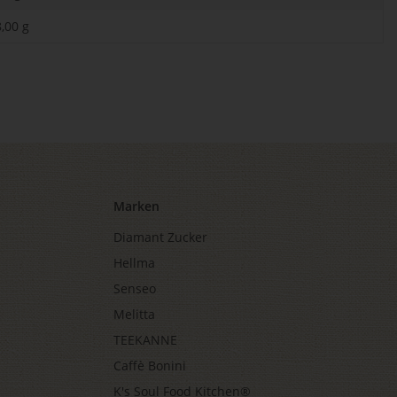
,00 g
Marken
Diamant Zucker
Hellma
Senseo
Melitta
TEEKANNE
Caffè Bonini
K's Soul Food Kitchen®