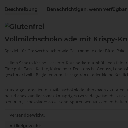
Beschreibung
Benachrichtigen, wenn verfügbar
Vollmilchschokolade mit Krispy-K
Speziell für Großverbraucher wie Gastronomie oder Büro. Paket m
Hellma Schoko-Krispy. Leckerer Knusperkern umhüllt von feiner
Eine gute Tasse Kaffee, Kakao oder Tee - das ist Genuss, Leben
geschmackvolle Begleiter zum Heissgetränk - oder kleine Köstlic
Knusprige Cerealien mit Milchschokolade überzogen - Zutaten: 
natürliches Vanillearoma), knuspriges Getreide (Reismehl, Zuck
32% min., Schokolade: 83%. Kann Spuren von Nüssen enthalten. 
Produkteigenschaft
Wert
Versandgewicht:
Artikelgewicht: