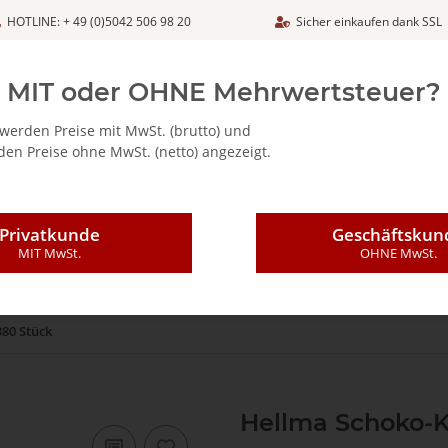
HOTLINE: + 49 (0)5042 506 98 20
Sicher einkaufen dank SSL
Netto
MIT oder OHNE Mehrwertsteuer?
werden Preise mit MwSt. (brutto) und
en Preise ohne MwSt. (netto) angezeigt.
ALIA - FEINKOSTARTIKEL
CAFFÈ MAJESTIC / DICAF
KAFFEE
Privatkunde
Geschäftskun
MIT MwSt.
OHNE MwSt.
380 Stück
Hellma Schoko-Kr