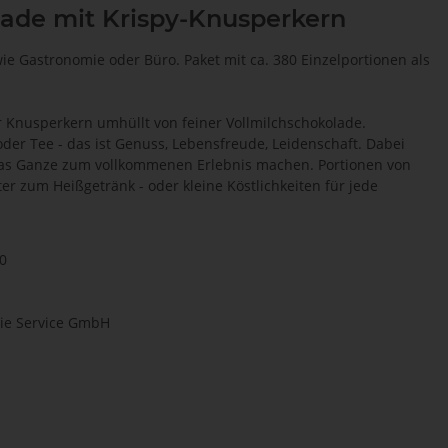
lade mit Krispy-Knusperkern
ie Gastronomie oder Büro. Paket mit ca. 380 Einzelportionen als
r Knusperkern umhüllt von feiner Vollmilchschokolade.
oder Tee - das ist Genuss, Lebensfreude, Leidenschaft. Dabei
e das Ganze zum vollkommenen Erlebnis machen. Portionen von
er zum Heißgetränk - oder kleine Köstlichkeiten für jede
0
ie Service GmbH