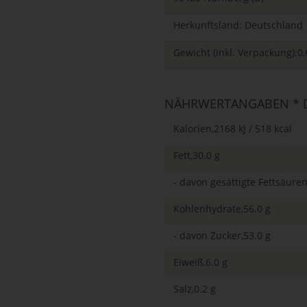
Herkunftsland: Deutschland
Gewicht (inkl. Verpackung):0,
NÄHRWERTANGABEN * D
Kalorien,2168 kJ / 518 kcal
Fett,30.0 g
- davon gesättigte Fettsäuren
Kohlenhydrate,56.0 g
- davon Zucker,53.0 g
Eiweiß,6.0 g
Salz,0.2 g