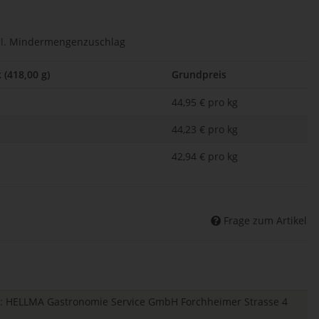
l.
Mindermengenzuschlag
 (418,00 g)
Grundpreis
44,95 € pro kg
44,23 € pro kg
42,94 € pro kg
Frage zum Artikel
ger: HELLMA Gastronomie Service GmbH Forchheimer Strasse 4