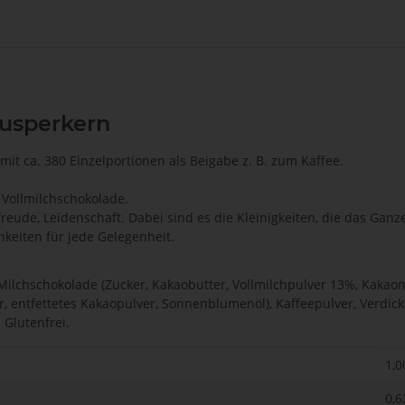
nusperkern
it ca. 380 Einzelportionen als Beigabe z. B. zum Kaffee.
 Vollmilchschokolade.
sfreude, Leidenschaft. Dabei sind es die Kleinigkeiten, die das G
hkeiten für jede Gelegenheit.
Milchschokolade (Zucker, Kakaobutter, Vollmilchpulver 13%, Kakaom
er, entfettetes Kakaopulver, Sonnenblumenöl), Kaffeepulver, Verdi
Glutenfrei.
1,0
0,6