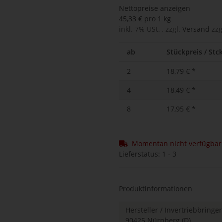
Nettopreise anzeigen
45,33 € pro 1 kg
inkl. 7% USt. , zzgl.
Versand
zzg
ab
Stückpreis / Stck
2
18,79 €
*
4
18,49 €
*
8
17,95 €
*
Momentan nicht verfügbar
Lieferstatus: 1 - 3
Produktinformationen
Hersteller / Invertriebbrin
90425 Nürnberg (D)