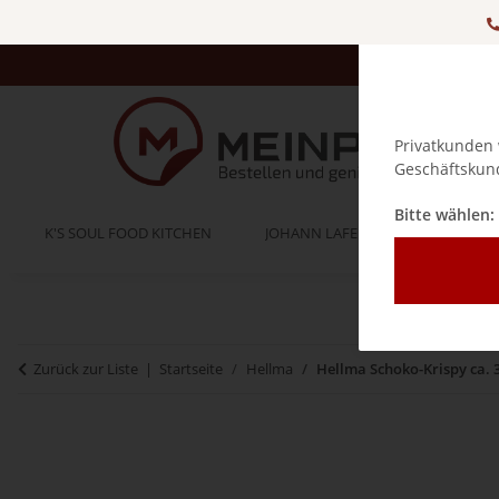
Privatkunden 
Geschäftskund
Bitte wählen:
K'S SOUL FOOD KITCHEN
JOHANN LAFER
BELLA IT
Zurück zur Liste
Startseite
Hellma
Hellma Schoko-Krispy ca. 