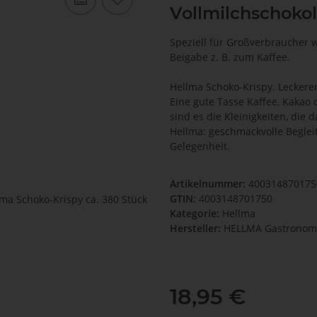
Vollmilchschoko
Speziell für Großverbraucher w
Beigabe z. B. zum Kaffee.
Hellma Schoko-Krispy. Leckere
Eine gute Tasse Kaffee, Kakao 
sind es die Kleinigkeiten, di
Hellma: geschmackvolle Begleit
Gelegenheit.
Artikelnummer:
400314870175
GTIN:
4003148701750
Kategorie:
Hellma
Hersteller:
HELLMA Gastronom
18,95 €