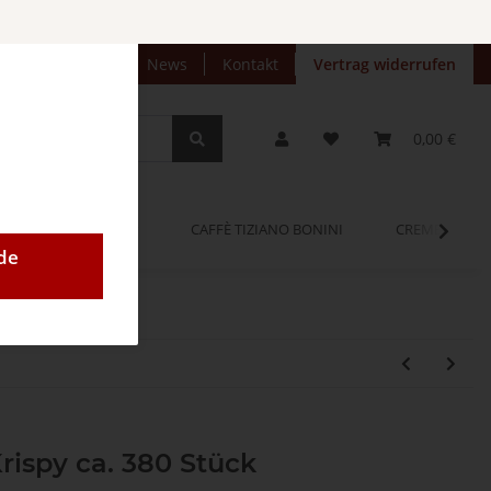
preise anzeigen
News
Kontakt
Vertrag widerrufen
0,00 €
OPINUM
CAFFÈ TIZIANO BONINI
CREMEO
de
ispy ca. 380 Stück