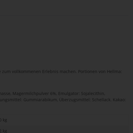
anze zum vollkommenen Erlebnis machen. Portionen von Hellma:
asse, Magermilchpulver 6%, Emulgator: Sojalecithin,
ckungsmittel: Gummiarabikum, Überzugsmittel: Schellack. Kakao:
0 kg
2
kg