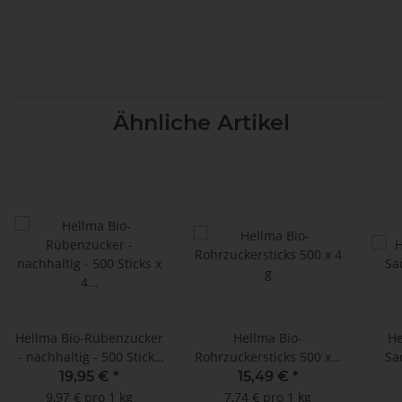
Ähnliche Artikel
Hellma Bio-Rübenzucker
Hellma Bio-
He
- nachhaltig - 500 Sticks
Rohrzuckersticks 500 x 4
Sa
x 4 g im Displaykarton
g
19,95 €
*
15,49 €
*
9,97 € pro 1 kg
7,74 € pro 1 kg