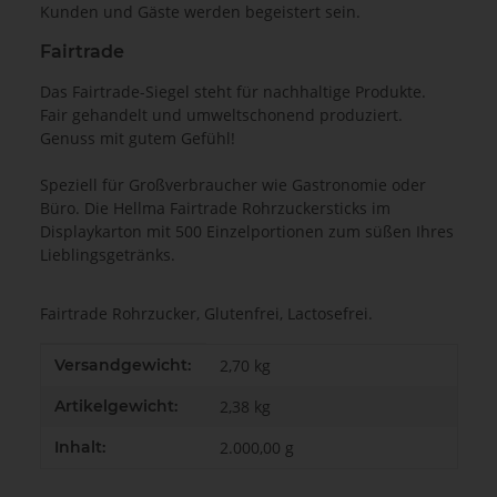
Kunden und Gäste werden begeistert sein.
Fairtrade
Das Fairtrade-Siegel steht für nachhaltige Produkte.
Fair gehandelt und umweltschonend produziert.
Genuss mit gutem Gefühl!
Speziell für Großverbraucher wie Gastronomie oder
Büro. Die Hellma Fairtrade Rohrzuckersticks im
Displaykarton mit 500 Einzelportionen zum süßen Ihres
Lieblingsgetränks.
Fairtrade Rohrzucker, Glutenfrei, Lactosefrei.
Produkteigenschaft
Wert
Versandgewicht:
2,70 kg
Artikelgewicht:
2,38
kg
Inhalt:
2.000,00 g