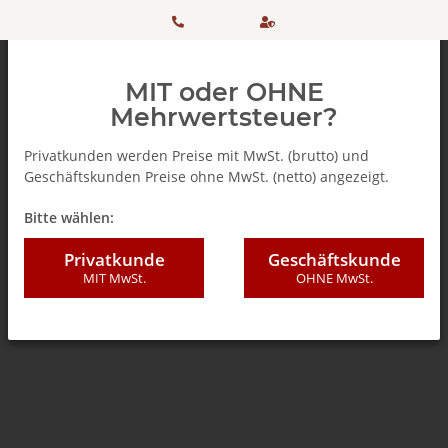
HOTLINE:
Sicher
MIT oder OHNE
+ 49
einkaufen
Mehrwertsteuer?
(0)5042
dank
Privatkunden werden Preise mit MwSt. (brutto) und
Geschäftskunden Preise ohne MwSt. (netto) angezeigt.
506 98
SSL
Zurück zur Liste
Hellma
Bitte wählen:
20
Privatkunde
Geschäftskunde
MIT MwSt.
OHNE MwSt.