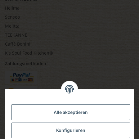
Hellma
Senseo
Melitta
TEEKANNE
Caffè Bonini
K's Soul Food Kitchen®
Zahlungsmethoden
Versandmethoden
Alle akzeptieren
Konfigurieren
Social media