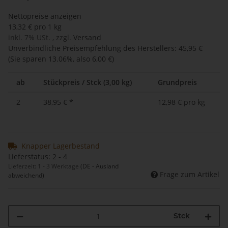
Nettopreise anzeigen
13,32 € pro 1 kg
inkl. 7% USt. , zzgl.
Versand
Unverbindliche Preisempfehlung des Herstellers
:
45,95 €
(Sie sparen
13.06%
, also
6,00 €
)
ab
Stückpreis / Stck (3,00 kg)
Grundpreis
2
38,95 €
*
12,98 € pro kg
Knapper Lagerbestand
Lieferstatus: 2 - 4
Lieferzeit:
1 - 3 Werktage
(DE - Ausland
Frage zum Artikel
abweichend)
Stck