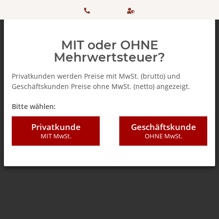
HOTLINE:
Sicher
MIT oder OHNE
+ 49
einkaufen
Mehrwertsteuer?
(0)5042
dank
Privatkunden werden Preise mit MwSt. (brutto) und
Geschäftskunden Preise ohne MwSt. (netto) angezeigt.
506 98
SSL
Zurück zur Liste
% SALE %
Bitte wählen:
20
Privatkunde
Geschäftskunde
MIT MwSt.
OHNE MwSt.