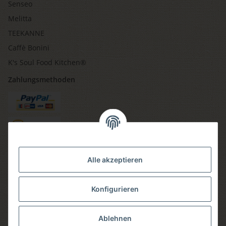
Senseo
Melitta
TEEKANNE
Caffè Bonini
K's Soul Food Kitchen®
Zahlungsmethoden
Versandmethoden
Alle akzeptieren
Konfigurieren
Social media
Ablehnen