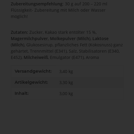
Zubereitungsempfehlung
: 30 g auf 200 – 220 ml
Flüssigkeit- Zubereitung mit Milch oder Wasser
möglich!
Zutaten:
Zucker, Kakao stark entölter 15 %,
Magermilchpulver
,
Molkepulver
(
Milch
),
Laktose
(
Milch
), Glukosesirup, pflanzliches Fett (Kokosnuss) ganz
gehärtet, Trennmittel (E341), Salz, Stabilisatoren (E340,
E452),
Milcheiweiß
, Emulgator (E471), Aroma
Produkteigenschaft
Wert
Versandgewicht:
3,40 kg
Artikelgewicht:
3,30
kg
Inhalt:
3,00 kg