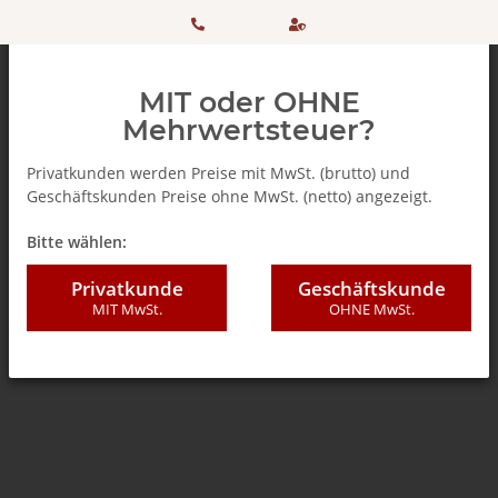
HOTLINE:
Sicher
MIT oder OHNE
+ 49
einkaufen
Mehrwertsteuer?
(0)5042
dank
Privatkunden werden Preise mit MwSt. (brutto) und
Geschäftskunden Preise ohne MwSt. (netto) angezeigt.
506 98
SSL
Zurück zur Liste
% SALE %
Bitte wählen:
20
Privatkunde
Geschäftskunde
MIT MwSt.
OHNE MwSt.