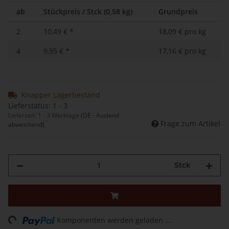
ab
Stückpreis / Stck (0,58 kg)
Grundpreis
2
10,49 €
*
18,09 € pro kg
4
9,95 €
*
17,16 € pro kg
Knapper Lagerbestand
Lieferstatus: 1 - 3
Lieferzeit:
1 - 3 Werktage
(DE - Ausland
Frage zum Artikel
abweichend)
Stck
Loading...
Komponenten werden geladen ...